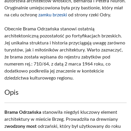
autorstwa architektów włoskich, Bernarda i Petera Niuron.
Oryginalnie umiejscowiona była przy bastionie, który miał
na celu ochronę
zamku brzeski
od strony rzeki Odry.
Obecnie Brama Odrzańska stanowi ostatnią
architektoniczną pozostałość po fortyfikacjach brzeskich.
Jej unikalna struktura i historia przyciągają uwagę zarówno
turystów, jak i miłośników architektury. Warto zaznaczyć,
że brama została wpisana do rejestru zabytków pod
numerem rej.: 710/64, z datą 2 marca 1964 roku, co
dodatkowo podkreśla jej znaczenie w kontekście
dziedzictwa kulturowego regionu.
Opis
Brama Odrzańska
stanowiła niegdyś kluczowy element
architektury w mieście Brzeg. Prowadziła na drewniany
z
wodzony most
odrzański, który był użytkowany do roku