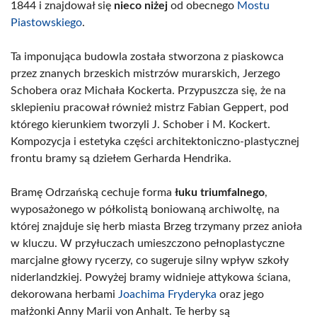
1844 i znajdował się
nieco niżej
od obecnego
Mostu
Piastowskiego
.
Ta imponująca budowla została stworzona z piaskowca
przez znanych brzeskich mistrzów murarskich, Jerzego
Schobera oraz Michała Kockerta. Przypuszcza się, że na
sklepieniu pracował również mistrz Fabian Geppert, pod
którego kierunkiem tworzyli J. Schober i M. Kockert.
Kompozycja i estetyka części architektoniczno-plastycznej
frontu bramy są dziełem Gerharda Hendrika.
Bramę Odrzańską cechuje forma
łuku triumfalnego
,
wyposażonego w półkolistą boniowaną archiwoltę, na
której znajduje się herb miasta Brzeg trzymany przez anioła
w kluczu. W przyłuczach umieszczono pełnoplastyczne
marcjalne głowy rycerzy, co sugeruje silny wpływ szkoły
niderlandzkiej. Powyżej bramy widnieje attykowa ściana,
dekorowana herbami
Joachima Fryderyka
oraz jego
małżonki Anny Marii von Anhalt. Te herby są