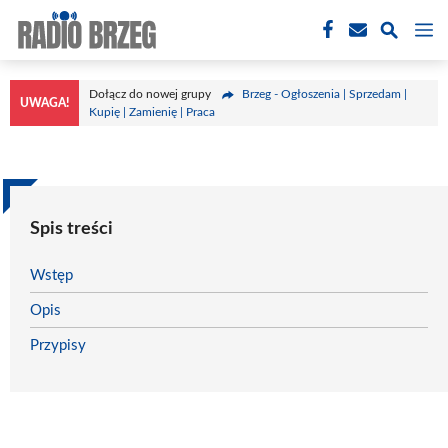
Przejdź
M
do
treści
Dołącz do nowej grupy
Brzeg - Ogłoszenia | Sprzedam |
UWAGA!
Kupię | Zamienię | Praca
Spis treści
Wstęp
Opis
Przypisy