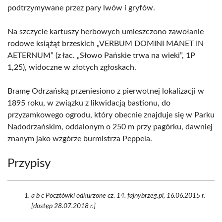
podtrzymywane przez pary lwów i gryfów.
Na szczycie kartuszy herbowych umieszczono zawołanie
rodowe książąt brzeskich „VERBUM DOMINI MANET IN
AETERNUM” (z łac. „Słowo Pańskie trwa na wieki”, 1P
1,25), widoczne w złotych zgłoskach.
Bramę Odrzańską przeniesiono z pierwotnej lokalizacji w
1895 roku, w związku z likwidacją bastionu, do
przyzamkowego ogrodu, który obecnie znajduje się w Parku
Nadodrzańskim, oddalonym o 250 m przy pagórku, dawniej
znanym jako wzgórze burmistrza Peppela.
Przypisy
a b c Pocztówki odkurzone cz. 14. fajnybrzeg.pl, 16.06.2015 r.
[dostęp 28.07.2018 r.]