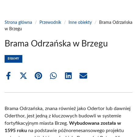
Strona główna
/
Przewodnik
/
Inne obiekty
/
Brama Odrzańska
w Brzegu
Brama Odrzańska w Brzegu
BRAMY
Share
Share
Share
Share
Share
Share
on
on
on
on
on
on
Facebook
X
Pinterest
WhatsApp
LinkedIn
Email
(Twitter)
Brama Odrzańska, znana również jako Odertor lub dawniej
Oderthor, jest jedną z kluczowych budowli w systemie
fortyfikacyjnym miasta Brzeg.
Wybudowana została w
1595 roku
na podstawie późnorenesansowego projektu