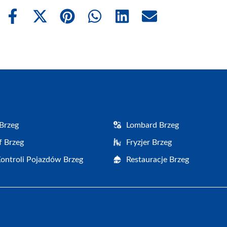
Share
Share
Share
Share
Share
Share
on
on
on
on
on
on
Facebook
X
Pinterest
WhatsApp
LinkedIn
Email
(Twitter)
Brzeg
Lombard Brzeg
f Brzeg
Fryzjer Brzeg
Kontroli Pojazdów Brzeg
Restauracje Brzeg