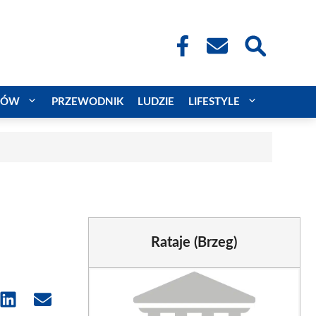
CÓW
PRZEWODNIK
LUDZIE
LIFESTYLE
Rataje (Brzeg)
e
Share
Share
on
on