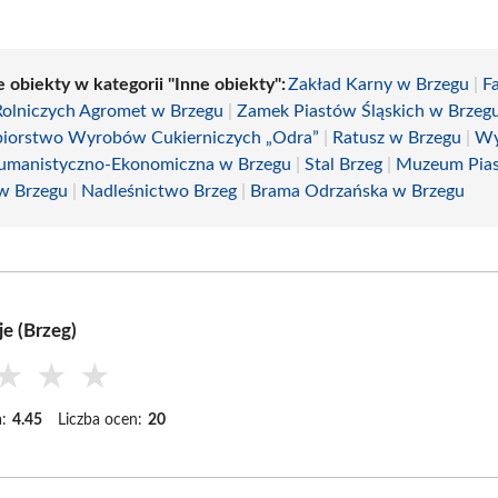
 obiekty w kategorii "Inne obiekty":
Zakład Karny w Brzegu
|
F
olniczych Agromet w Brzegu
|
Zamek Piastów Śląskich w Brzeg
biorstwo Wyrobów Cukierniczych „Odra”
|
Ratusz w Brzegu
|
Wy
umanistyczno-Ekonomiczna w Brzegu
|
Stal Brzeg
|
Muzeum Pia
 w Brzegu
|
Nadleśnictwo Brzeg
|
Brama Odrzańska w Brzegu
e (Brzeg)
★
★
★
:
4.45
Liczba ocen:
20