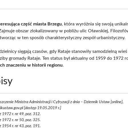
Facebook
X
Pinterest
What
(Twitter)
teresująca część miasta Brzegu
, która wyróżnia się swoją unikal
 Zajmuje obszar zlokalizowany w pobliżu ulic Oławskiej, Filozof
tworząc w ten sposób charakterystyczny zespół urbanistyczny.
 dzielnicy sięgają czasów, gdy Rataje stanowiły samodzielną wieś
dziby gromady Rataje. Ten status był aktualny od 1959 do 1972 r
ich znaczeniu w historii regionu
.
isy
zczenie Ministra Administracji i Cyfryzacji z dnia – Dziennik Ustaw [online],
ikustaw.gov.pl [dostęp 19.05.2019 r.]
z 1972 r. nr 49, poz. 312.
z 1972 r. nr 50, poz. 325.
z 1954 r. nr 43, poz. 191.