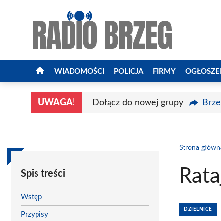
Przejdź
do
treści
WIADOMOŚCI
POLICJA
FIRMY
OGŁOSZE
UWAGA!
Dołącz do nowej grupy
Brze
Strona główn
Rata
Spis treści
Wstęp
DZIELNICE
Przypisy