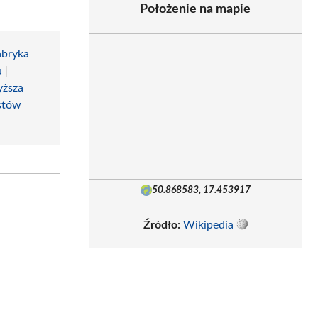
Położenie na mapie
abryka
u
|
ższa
stów
50.868583, 17.453917
Źródło:
Wikipedia