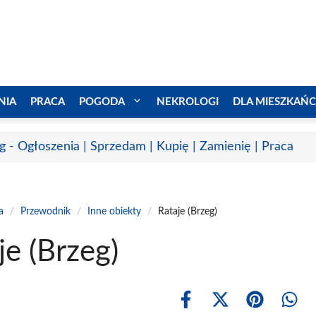
NIA
PRACA
POGODA
NEKROLOGI
DLA MIESZKAŃ
g - Ogłoszenia | Sprzedam | Kupię | Zamienię | Praca
a
/
Przewodnik
/
Inne obiekty
/
Rataje (Brzeg)
je (Brzeg)
Share
Share
Share
Shar
on
on
on
on