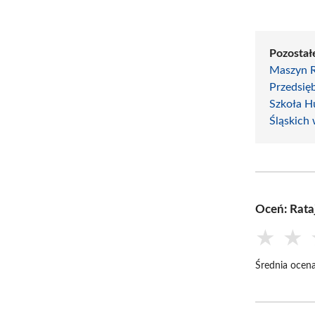
Pozostałe
Maszyn R
Przedsię
Szkoła H
Śląskich
Oceń: Rataj
★
★
Średnia ocena