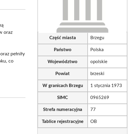
sApp
LinkedIn
Email
ną
ów oraz
Część miasta
Brzegu
Państwo
Polska
 oraz pełniły
oku, co
Województwo
opolskie
Powiat
brzeski
W granicach Brzegu
1 stycznia 1973
SIMC
0965269
Strefa numeracyjna
77
Tablice rejestracyjne
OB