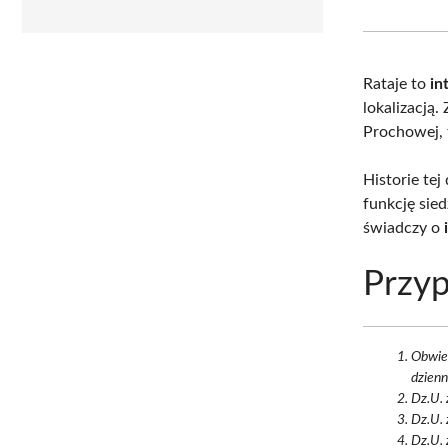
Rataje to
in
lokalizacją.
Prochowej, 
Historie tej
funkcję sie
świadczy o
Przyp
Obwies
dzienn
Dz.U. 
Dz.U. 
Dz.U. 