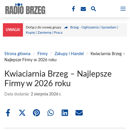
Przejdź
M
do
treści
Dołącz do nowej grupy
Brzeg - Ogłoszenia | Sprzedam |
UWAGA!
Kupię | Zamienię | Praca
Strona główna
/
Firmy
/
Zakupy i Handel
/
Kwiaciarnia Brzeg –
Najlepsze Firmy w 2026 roku
Kwiaciarnia Brzeg – Najlepsze
Firmy w 2026 roku
Data dodania:
2 sierpnia 2026 r.
Share
Share
Share
Share
Share
Share
on
on
on
on
on
on
Facebook
X
Pinterest
WhatsApp
LinkedIn
Email
(Twitter)