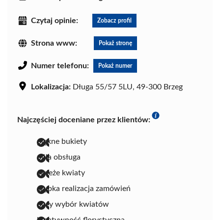
Czytaj opinie:
Zobacz profil
Strona www:
Pokaż stronę
Numer telefonu:
Pokaż numer
Lokalizacja:
Długa 55/57 5LU, 49-300 Brzeg
Najczęściej doceniane przez klientów:
piękne bukiety
miła obsługa
świeże kwiaty
szybka realizacja zamówień
duży wybór kwiatów
kreatywność florystyczna