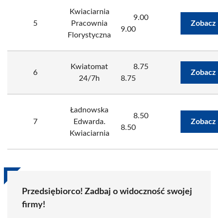
Kwiaciarnia
9.00
5
Pracownia
Zobacz 
9.00
Florystyczna
Kwiatomat
8.75
6
Zobacz 
24/7h
8.75
Ładnowska
8.50
7
Edwarda.
Zobacz 
8.50
Kwiaciarnia
Przedsiębiorco! Zadbaj o widoczność swojej
firmy!