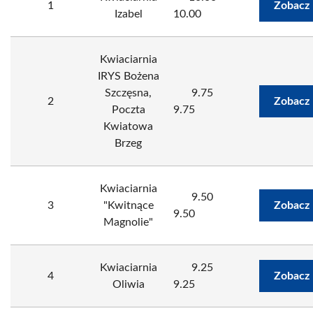
1
Zobacz 
Izabel
10.00
Kwiaciarnia
IRYS Bożena
Szczęsna,
9.75
2
Zobacz 
Poczta
9.75
Kwiatowa
Brzeg
Kwiaciarnia
9.50
3
"Kwitnące
Zobacz 
9.50
Magnolie"
Kwiaciarnia
9.25
4
Zobacz 
Oliwia
9.25