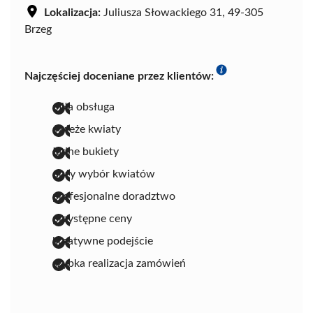
Lokalizacja:
Juliusza Słowackiego 31, 49-305
Brzeg
Najczęściej doceniane przez klientów:
miła obsługa
świeże kwiaty
ładne bukiety
duży wybór kwiatów
profesjonalne doradztwo
przystępne ceny
kreatywne podejście
szybka realizacja zamówień