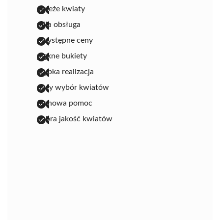
świeże kwiaty
miła obsługa
przystępne ceny
piękne bukiety
szybka realizacja
duży wybór kwiatów
fachowa pomoc
dobra jakość kwiatów