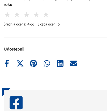
roku
★
★
★
★
★
Średnia ocena:
4.66
Liczba ocen:
5
Udostępnij
Share
Share
Share
Share
Share
Share
on
on
on
on
on
on
Facebook
X
Pinterest
WhatsApp
LinkedIn
Email
(Twitter)