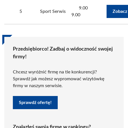
9.00
5
Sport Serwis
Zobacz
9.00
Przedsiębiorco! Zadbaj o widoczność swojej
firmy!
Chcesz wyróżnić firmę na tle konkurencji?
Sprawdź jak możesz wypromować wizytówkę
firmy w naszym serwisie.
Sprawdź ofertę!
Znalazłeś swoją firmę w rankingu?