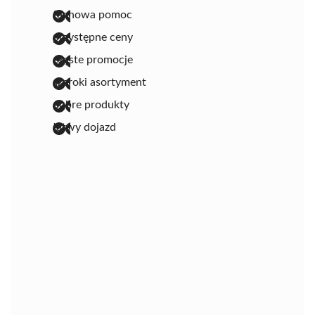
fachowa pomoc
przystępne ceny
częste promocje
szeroki asortyment
dobre produkty
łatwy dojazd