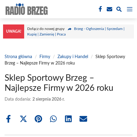
Przejdź
M
do
treści
Dołącz do nowej grupy
Brzeg - Ogłoszenia | Sprzedam |
UWAGA!
Kupię | Zamienię | Praca
Strona główna
/
Firmy
/
Zakupy i Handel
/
Sklep Sportowy
Brzeg – Najlepsze Firmy w 2026 roku
Sklep Sportowy Brzeg –
Najlepsze Firmy w 2026 roku
Data dodania:
2 sierpnia 2026 r.
Share
Share
Share
Share
Share
Share
on
on
on
on
on
on
Facebook
X
Pinterest
WhatsApp
LinkedIn
Email
(Twitter)