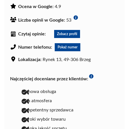
Ocena w Google:
4.9
Liczba opinii w Google:
53
Czytaj opinie:
Zobacz profil
Numer telefonu:
Pokaż numer
Lokalizacja:
Rynek 13, 49-306 Brzeg
Najczęściej doceniane przez klientów:
fachowa obsługa
miła atmosfera
kompetentny sprzedawca
szeroki wybór towaru
wysoka jakość sprzętu