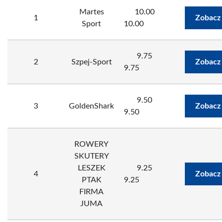
Martes
10.00
1
Zobacz
Sport
10.00
9.75
2
Szpej-Sport
Zobacz
9.75
9.50
3
GoldenShark
Zobacz
9.50
ROWERY
SKUTERY
LESZEK
9.25
4
Zobacz
PTAK
9.25
FIRMA
JUMA