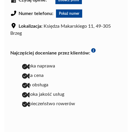
Czytaj opinie:
Zobacz profil
Numer telefonu:
Pokaż numer
Lokalizacja:
Księdza Makarskiego 11, 49-305
Brzeg
Najczęściej doceniane przez klientów:
szybka naprawa
niska cena
miła obsługa
wysoka jakość usług
bezpieczeństwo rowerów