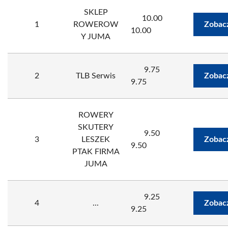
SKLEP
10.00
1
ROWEROW
Zobac
10.00
Y JUMA
9.75
2
TLB Serwis
Zobac
9.75
ROWERY
SKUTERY
9.50
3
LESZEK
Zobac
9.50
PTAK FIRMA
JUMA
9.25
4
...
Zobac
9.25