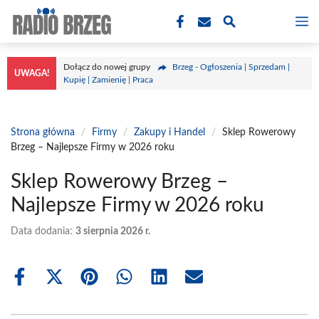
Przejdź
M
do
treści
Dołącz do nowej grupy
Brzeg - Ogłoszenia | Sprzedam |
UWAGA!
Kupię | Zamienię | Praca
Strona główna
/
Firmy
/
Zakupy i Handel
/
Sklep Rowerowy
Brzeg – Najlepsze Firmy w 2026 roku
Sklep Rowerowy Brzeg –
Najlepsze Firmy w 2026 roku
Data dodania:
3 sierpnia 2026 r.
Share
Share
Share
Share
Share
Share
on
on
on
on
on
on
Facebook
X
Pinterest
WhatsApp
LinkedIn
Email
(Twitter)