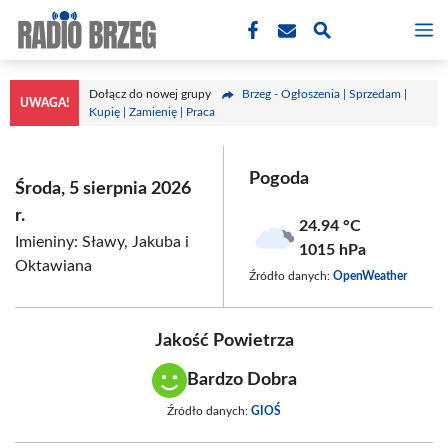
Przejdź
M
do
treści
Dołącz do nowej grupy
Brzeg - Ogłoszenia | Sprzedam |
UWAGA!
Kupię | Zamienię | Praca
Pogoda
Środa, 5 sierpnia 2026
r.
24.94 °C
Imieniny: Sławy, Jakuba i
1015 hPa
Oktawiana
Źródło danych:
OpenWeather
Jakość Powietrza
Bardzo Dobra
Źródło danych:
GIOŚ