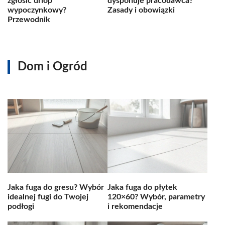
zgłosić urlop
dysponuje pracodawca?
wypoczynkowy?
Zasady i obowiązki
Przewodnik
Dom i Ogród
Jaka fuga do gresu? Wybór
Jaka fuga do płytek
idealnej fugi do Twojej
120×60? Wybór, parametry
podłogi
i rekomendacje