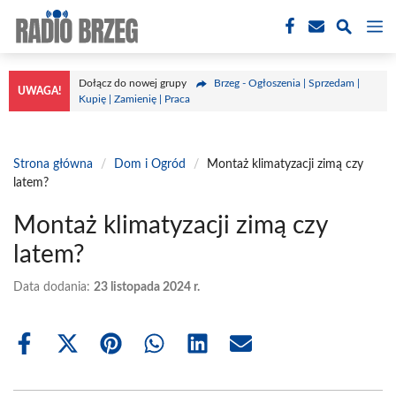
Przejdź
M
do
treści
Dołącz do nowej grupy
Brzeg - Ogłoszenia | Sprzedam |
UWAGA!
Kupię | Zamienię | Praca
Strona główna
/
Dom i Ogród
/
Montaż klimatyzacji zimą czy
latem?
Montaż klimatyzacji zimą czy
latem?
Data dodania:
23 listopada 2024 r.
Share
Share
Share
Share
Share
Share
on
on
on
on
on
on
Facebook
X
Pinterest
WhatsApp
LinkedIn
Email
(Twitter)