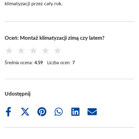
klimatyzacji przez cały rok.
Oceń: Montaż klimatyzacji zimą czy latem?
★
★
★
★
★
Średnia ocena:
4.59
Liczba ocen:
7
Udostępnij
Share
Share
Share
Share
Share
Share
on
on
on
on
on
on
Facebook
X
Pinterest
WhatsApp
LinkedIn
Email
(Twitter)