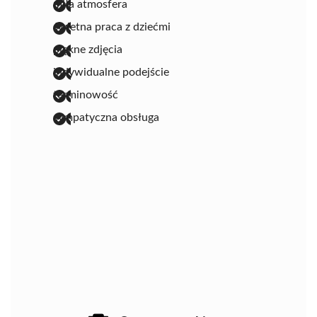
miła atmosfera
świetna praca z dziećmi
piękne zdjęcia
indywidualne podejście
terminowość
sympatyczna obsługa