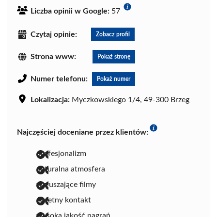
Liczba opinii w Google:
57
Czytaj opinie:
Zobacz profil
Strona www:
Pokaż stronę
Numer telefonu:
Pokaż numer
Lokalizacja:
Myczkowskiego 1/4, 49-300 Brzeg
Najczęściej doceniane przez klientów:
profesjonalizm
naturalna atmosfera
wzruszające filmy
świetny kontakt
wysoka jakość nagrań