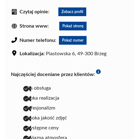
Czytaj opinie:
Zobacz profil
Strona www:
Pokaż stronę
Numer telefonu:
Pokaż numer
Lokalizacja:
Piastowska 6, 49-300 Brzeg
Najczęściej doceniane przez klientów:
miła obsługa
szybka realizacja
profesjonalizm
wysoka jakość zdjęć
przystępne ceny
przyjazna atmosfera