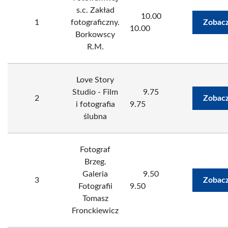
s.c. Zakład
10.00
1
fotograficzny.
Zobacz
10.00
Borkowscy
R.M.
Love Story
Studio - Film
9.75
2
Zobacz
i fotografia
9.75
ślubna
Fotograf
Brzeg.
Galeria
9.50
3
Zobacz
Fotografii
9.50
Tomasz
Fronckiewicz