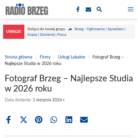
Przejdź
M
do
treści
Dołącz do nowej grupy
Brzeg - Ogłoszenia | Sprzedam |
UWAGA!
Kupię | Zamienię | Praca
Strona główna
/
Firmy
/
Usługi Lokalne
/
Fotograf Brzeg –
Najlepsze Studia w 2026 roku
Fotograf Brzeg – Najlepsze Studia
w 2026 roku
Data dodania:
1 sierpnia 2026 r.
Share
Share
Share
Share
Share
Share
on
on
on
on
on
on
Facebook
X
Pinterest
WhatsApp
LinkedIn
Email
(Twitter)