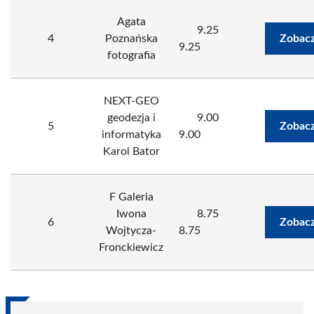
Agata
9.25
4
Poznańska
Zobacz
9.25
fotografia
NEXT-GEO
geodezja i
9.00
5
Zobacz
informatyka
9.00
Karol Bator
F Galeria
Iwona
8.75
6
Zobacz
Wojtycza-
8.75
Fronckiewicz