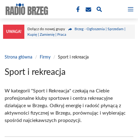
Przejdź
M
do
treści
Dołącz do nowej grupy
Brzeg - Ogłoszenia | Sprzedam |
UWAGA!
Kupię | Zamienię | Praca
Strona główna
/
Firmy
/
Sport i rekreacja
Sport i rekreacja
W kategorii "Sport i Rekreacja" czekają na Ciebie
profesjonalne kluby sportowe i centra rekreacyjne
działające w Brzegu. Odkryj energię i radość płynącą z
aktywności fizycznej w Brzegu, porównując i wybierając
spośród najciekawszych propozycji.