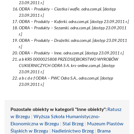
23.09.2011 r.]
ODRA – Produkty – Ciastka i wafle. odra.com.pl. [dostęp
23.09.2011 r.]
ODRA – Produkty – Kuferki. odra.com.pl. [dostęp 23.09.2011 r.]
ODRA – Produkty – Sezamki. odra.com.pl. [dostęp 23.09.2011
r.]
ODRA – Produkty – Drażetki. odra.com.pl. [dostęp 23.09.2011
r.]
ODRA – Produkty – Inne. odra.com.pl. [dostęp 23.09.2011 r.]
a b KRS 0000025808 PRZEDSIĘBIORSTWO WYROBÓW
CUKIERNICZYCH ODRA S A. krs-online.com.pl. [dostęp
23.09.2011 r.]
a b c d e f ODRA – PWC Odra S.A.. odra.com.pl. [dostęp
23.09.2011 r.]
Pozostałe obiekty w kategorii "Inne obiekty":
Ratusz
w Brzegu
|
Wyższa Szkoła Humanistyczno-
Ekonomiczna w Brzegu
|
Stal Brzeg
|
Muzeum Piastów
Śląskich w Brzegu
|
Nadleśnictwo Brzeg
|
Brama