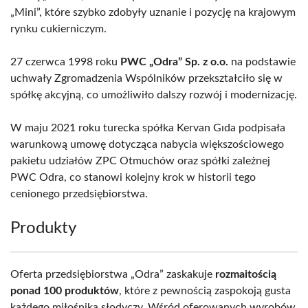
„Mini”, które szybko zdobyły uznanie i pozycję na krajowym
rynku cukierniczym.
27 czerwca 1998 roku
PWC „Odra” Sp. z o.o.
na podstawie
uchwały Zgromadzenia Wspólników przekształciło się w
spółkę akcyjną, co umożliwiło dalszy rozwój i modernizację.
W maju 2021 roku turecka spółka Kervan Gıda podpisała
warunkową umowę dotycząca nabycia większościowego
pakietu udziałów ZPC Otmuchów oraz spółki zależnej
PWC Odra, co stanowi kolejny krok w historii tego
cenionego przedsiębiorstwa.
Produkty
Oferta przedsiębiorstwa „Odra” zaskakuje
rozmaitością
ponad 100 produktów
, które z pewnością zaspokoją gusta
każdego miłośnika słodyczy. Wśród oferowanych wyrobów