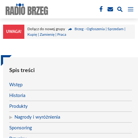
Przejdź
M
do
treści
Dołącz do nowej grupy
Brzeg - Ogłoszenia | Sprzedam |
UWAGA!
Kupię | Zamienię | Praca
Spis treści
Wstęp
Historia
Produkty
Nagrody i wyróżnienia
Sponsoring