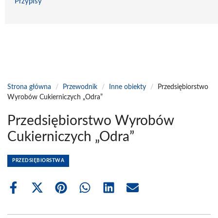
Przypisy
Strona główna
/
Przewodnik
/
Inne obiekty
/
Przedsiębiorstwo
Wyrobów Cukierniczych „Odra”
Przedsiębiorstwo Wyrobów
Cukierniczych „Odra”
PRZEDSIĘBIORSTWA
Share
Share
Share
Share
Share
Share
on
on
on
on
on
on
Facebook
X
Pinterest
WhatsApp
LinkedIn
Email
(Twitter)