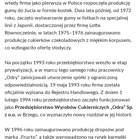
wtedy firma jako pierwsza w Polsce rozpoczęła produkcję
gumy do żucia w formie kostek. Dwa lata później, od 1972
roku, zaczęto wytwarzanie gumy w listkach na specjalnej
linii z Japonii, dostarczonej przez firmę Lotte.
Równocześnie, w latach 1975–1976 zainaugurowano
produkcję cukierków czekoladowych z miękkim korpusem,
co wzbogaciło ofertę słodyczy.
Na początku 1993 roku przedsiębiorstwo weszło w etap
prywatyzacji, a w marcu tego samego roku pracownicy
„Odry” zainicjowali utworzenie spółki z ograniczoną
odpowiedzialnością. 19 maja 1993 roku firma została
oficjalnie wpisana do Rejestru Handlowego. Z dniem 1
lutego 1994 roku przedsiębiorstwo zaczęło funkcjonować
jako
Przedsiębiorstwo Wyrobów Cukierniczych „Odra” Sp.
z o.o.
w Brzegu, co wyznaczyło nowy rozdział w jej historii.
W 1996 roku zainaugurowano produkcję dropsów pod
marką „Fructo”, a także wprowadzono na rynek karmelki