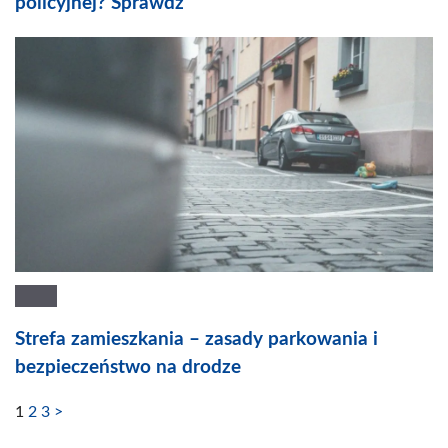
policyjnej? Sprawdź
Strefa zamieszkania – zasady parkowania i
bezpieczeństwo na drodze
1
2
3
>