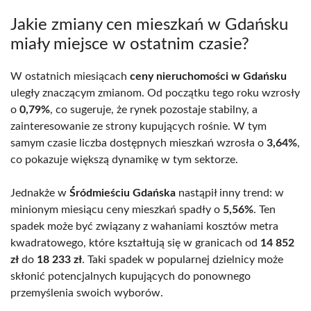
Jakie zmiany cen mieszkań w Gdańsku
miały miejsce w ostatnim czasie?
W ostatnich miesiącach
ceny nieruchomości w Gdańsku
uległy znaczącym zmianom. Od początku tego roku wzrosły
o
0,79%
, co sugeruje, że rynek pozostaje stabilny, a
zainteresowanie ze strony kupujących rośnie. W tym
samym czasie liczba dostępnych mieszkań wzrosła o
3,64%
,
co pokazuje większą dynamikę w tym sektorze.
Jednakże w
Śródmieściu Gdańska
nastąpił inny trend: w
minionym miesiącu ceny mieszkań spadły o
5,56%
. Ten
spadek może być związany z wahaniami kosztów metra
kwadratowego, które kształtują się w granicach od
14 852
zł
do
18 233 zł
. Taki spadek w popularnej dzielnicy może
skłonić potencjalnych kupujących do ponownego
przemyślenia swoich wyborów.