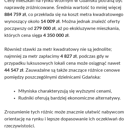
Ceny mieszkań na rynku wtórnym w Gdańsku potrafią być
naprawdę zróżnicowane. Średnia wartość to mniej więcej
884 759 zł
, co przekłada się na koszt metra kwadratowego
wynoszący około
14 009 zł
. Można jednak znaleźć oferty
począwszy od
279 000 zł
, aż po ekskluzywne mieszkania,
których cena sięga
4 350 000 zł
.
Również stawki za metr kwadratowy nie są jednolite;
najmniej za metr zapłacimy
4 827 zł
, podczas gdy w
przypadku luksusowych lokali cena może osiągnąć nawet
44 547 zł
. Zauważalne są także znaczące różnice cenowe
pomiędzy poszczególnymi dzielnicami Gdańska:
Młyniska charakteryzują się wyższymi cenami,
Rudniki oferują bardziej ekonomiczne alternatywy.
Zrozumienie tych różnic może znacznie ułatwić nabywcom
orientację na rynku i lepsze dopasowanie ich oczekiwań do
rzeczywistości.