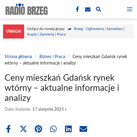
Przejdź
M
do
treści
Dołącz do nowej grupy
Brzeg - Ogłoszenia | Sprzedam |
UWAGA!
Kupię | Zamienię | Praca
Strona główna
/
Biznes i Praca
/
Ceny mieszkań Gdańsk rynek
wtórny – aktualne informacje i analizy
Ceny mieszkań Gdańsk rynek
wtórny – aktualne informacje i
analizy
Data dodania:
17 sierpnia 2025 r.
Share
Share
Share
Share
Share
Share
on
on
on
on
on
on