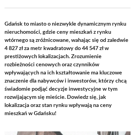
Facebook
X
Pinterest
WhatsApp
LinkedIn
Email
(Twitter)
Gdańsk to miasto o niezwykle dynamicznym rynku
nieruchomości, gdzie ceny mieszkań z rynku
wtórnego są zróżnicowane, wahając się od zaledwie
4 827 zł za metr kwadratowy do 44 547 zł w
prestiżowych lokalizacjach. Zrozumienie
rozbieżności cenowych oraz czynników
wpływających na ich kształtowanie ma kluczowe
znaczenie dla nabywców i inwestorów, którzy chcą
świadomie podjąć decyzje inwestycyjne w tym
rozwijającym się mieście. Dowiedz się, jak
lokalizacja oraz stan rynku wpływają na ceny
mieszkań w Gdańsku!