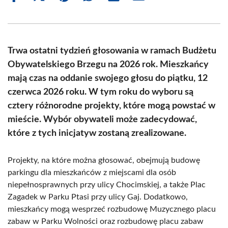
on
on
on
on
on
on
Facebook
X
Pinterest
WhatsApp
LinkedIn
Email
(Twitter)
Trwa ostatni tydzień głosowania w ramach Budżetu
Obywatelskiego Brzegu na 2026 rok. Mieszkańcy
mają czas na oddanie swojego głosu do piątku, 12
czerwca 2026 roku. W tym roku do wyboru są
cztery różnorodne projekty, które mogą powstać w
mieście. Wybór obywateli może zadecydować,
które z tych inicjatyw zostaną zrealizowane.
Projekty, na które można głosować, obejmują budowę
parkingu dla mieszkańców z miejscami dla osób
niepełnosprawnych przy ulicy Chocimskiej, a także Plac
Zagadek w Parku Ptasi przy ulicy Gaj. Dodatkowo,
mieszkańcy mogą wesprzeć rozbudowę Muzycznego placu
zabaw w Parku Wolności oraz rozbudowę placu zabaw