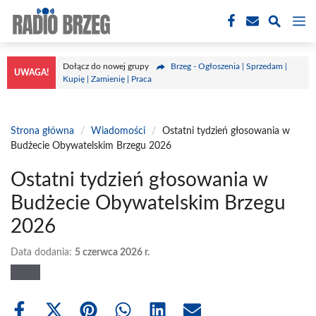
Przejdź
M
do
treści
Dołącz do nowej grupy
Brzeg - Ogłoszenia | Sprzedam |
UWAGA!
Kupię | Zamienię | Praca
Strona główna
/
Wiadomości
/
Ostatni tydzień głosowania w
Budżecie Obywatelskim Brzegu 2026
Ostatni tydzień głosowania w
Budżecie Obywatelskim Brzegu
2026
Data dodania:
5 czerwca 2026 r.
Share
Share
Share
Share
Share
Share