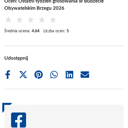
Oceń: Ostatni tydzień głosowania w Budżecie
Obywatelskim Brzegu 2026
★
★
★
★
★
Średnia ocena:
4.64
Liczba ocen:
5
Udostępnij
Share
Share
Share
Share
Share
Share
on
on
on
on
on
on
Facebook
X
Pinterest
WhatsApp
LinkedIn
Email
(Twitter)