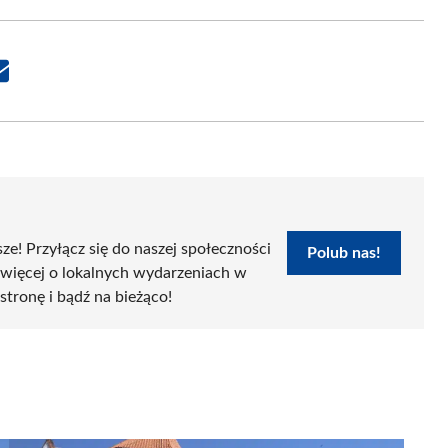
Share
on
Email
sze! Przyłącz się do naszej społeczności
Polub nas!
 więcej o lokalnych wydarzeniach w
 stronę i bądź na bieżąco!