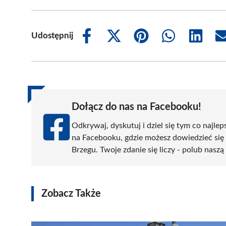
Udostępnij
Share
Share
Share
Share
Share
on
on
on
on
on
Facebook
X
Pinterest
WhatsApp
LinkedIn
(Twitter)
Dołącz do nas na Facebooku!
Odkrywaj, dyskutuj i dziel się tym co najlep
na Facebooku, gdzie możesz dowiedzieć się
Brzegu. Twoje zdanie się liczy - polub naszą
Zobacz Także