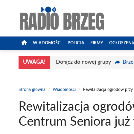
Przejdź
do
treści
WIADOMOŚCI
POLICJA
FIRMY
OGŁOSZENI
UWAGA!
Dołącz do nowej grupy
Brze
Strona główna
/
Wiadomości
/
Rewitalizacja ogrodów przy
Rewitalizacja ogrod
Centrum Seniora już