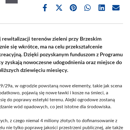
Share
Share
Share
Share
Share
Share
on
on
on
on
on
on
Facebook
X
Pinterest
WhatsApp
LinkedIn
Email
(Twitter)
ewitalizacji terenów zieleni przy Brzeskim
znie się wkrótce, ma na celu przekształcenie
kreacyjną. Dzięki pozyskanym funduszom z Programu
cy zyskają nowoczesne udogodnienia oraz miejsce do
bliższych dziewięciu miesięcy.
 29/29a, w ogrodzie powstaną nowe elementy, takie jak scena
odatkowo, pojawią się nowe ławki i kosze na śmieci, a
 się do poprawy estetyki terenu. Alejki ogrodowe zostaną
anie wód opadowych, co jest istotne dla środowiska.
ych, z czego niemal 4 miliony złotych to dofinansowanie z
lu nie tylko poprawę jakości przestrzeni publicznej, ale także