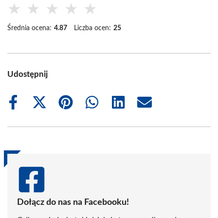
★
★
★
★
★
Średnia ocena:
4.87
Liczba ocen:
25
Udostępnij
Share
Share
Share
Share
Share
Share
on
on
on
on
on
on
Facebook
X
Pinterest
WhatsApp
LinkedIn
Email
(Twitter)
Dołącz do nas na Facebooku!