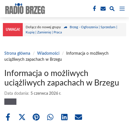
Przejdź
M
do
treści
Dołącz do nowej grupy
Brzeg - Ogłoszenia | Sprzedam |
UWAGA!
Kupię | Zamienię | Praca
Strona główna
/
Wiadomości
/
Informacja o możliwych
uciążliwych zapachach w Brzegu
Informacja o możliwych
uciążliwych zapachach w Brzegu
Data dodania:
5 czerwca 2026 r.
Share
Share
Share
Share
Share
Share
on
on
on
on
on
on
Facebook
X
Pinterest
WhatsApp
LinkedIn
Email