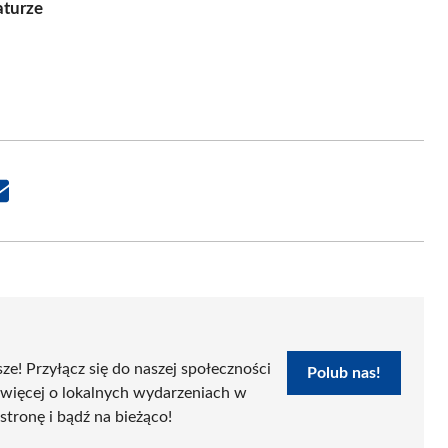
aturze
Share
on
Email
sze! Przyłącz się do naszej społeczności
Polub nas!
 więcej o lokalnych wydarzeniach w
 stronę i bądź na bieżąco!