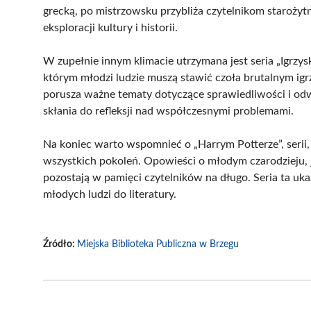
grecką, po mistrzowsku przybliża czytelnikom starożytn
eksploracji kultury i historii.
W zupełnie innym klimacie utrzymana jest seria „Igrzy
którym młodzi ludzie muszą stawić czoła brutalnym igr
porusza ważne tematy dotyczące sprawiedliwości i odw
skłania do refleksji nad współczesnymi problemami.
Na koniec warto wspomnieć o „Harrym Potterze”, serii,
wszystkich pokoleń. Opowieści o młodym czarodzieju, j
pozostają w pamięci czytelników na długo. Seria ta ukaz
młodych ludzi do literatury.
Źródło:
Miejska Biblioteka Publiczna w Brzegu