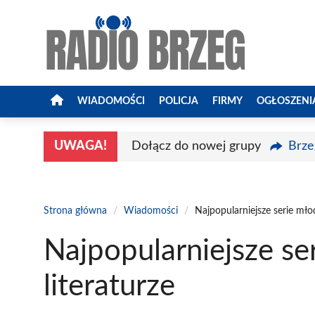
Przejdź
do
treści
WIADOMOŚCI
POLICJA
FIRMY
OGŁOSZENI
UWAGA!
Dołącz do nowej grupy
Brze
Strona główna
/
Wiadomości
/
Najpopularniejsze serie mło
Najpopularniejsze s
literaturze