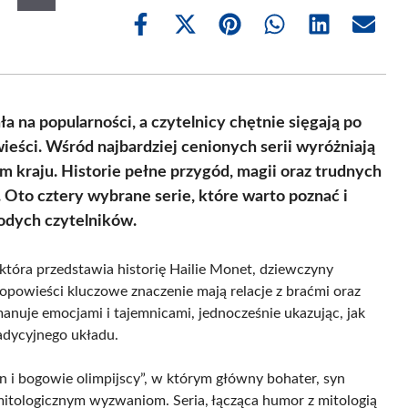
Share
Share
Share
Share
Share
Share
on
on
on
on
on
on
Facebook
X
Pinterest
WhatsApp
LinkedIn
Email
(Twitter)
a na popularności, a czytelnicy chętnie sięgają po
ieści. Wśród najbardziej cenionych serii wyróżniają
ym kraju. Historie pełne przygód, magii oraz trudnych
 Oto cztery wybrane serie, które warto poznać i
łodych czytelników.
, która przedstawia historię Hailie Monet, dziewczyny
 opowieści kluczowe znaczenie mają relacje z braćmi oraz
manuje emocjami i tajemnicami, jednocześnie ukazując, jak
radycyjnego układu.
n i bogowie olimpijscy”, w którym główny bohater, syn
mitologicznym wyzwaniom. Seria, łącząca humor z mitologią