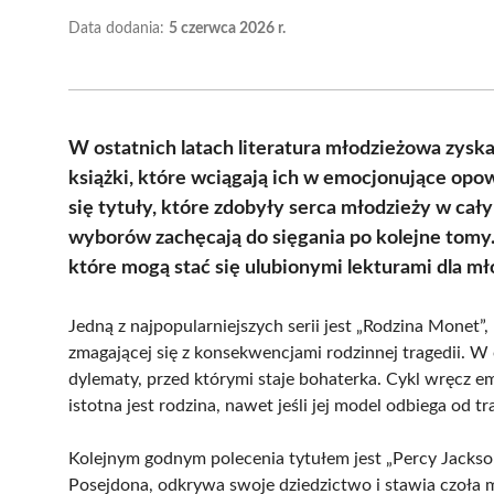
Data dodania:
5 czerwca 2026 r.
W ostatnich latach literatura młodzieżowa zyskał
książki, które wciągają ich w emocjonujące opow
się tytuły, które zdobyły serca młodzieży w cał
wyborów zachęcają do sięgania po kolejne tomy.
które mogą stać się ulubionymi lekturami dla m
Jedną z najpopularniejszych serii jest „Rodzina Monet”
zmagającej się z konsekwencjami rodzinnej tragedii. W
dylematy, przed którymi staje bohaterka. Cykl wręcz e
istotna jest rodzina, nawet jeśli jej model odbiega od t
Kolejnym godnym polecenia tytułem jest „Percy Jackso
Posejdona, odkrywa swoje dziedzictwo i stawia czoła 