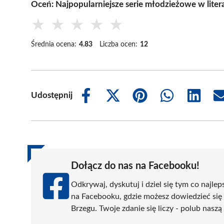
Oceń: Najpopularniejsze serie młodzieżowe w liter
★
★
★
★
★
Średnia ocena:
4.83
Liczba ocen:
12
Udostępnij
Share
Share
Share
Share
Share
on
on
on
on
on
Facebook
X
Pinterest
WhatsApp
LinkedIn
(Twitter)
Dołącz do nas na Facebooku!
Odkrywaj, dyskutuj i dziel się tym co najlep
na Facebooku, gdzie możesz dowiedzieć się
Brzegu. Twoje zdanie się liczy - polub naszą