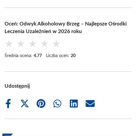
Oceń: Odwyk Alkoholowy Brzeg – Najlepsze Ośrodki
Leczenia Uzależnień w 2026 roku
★
★
★
★
★
Średnia ocena:
4.77
Liczba ocen:
20
Udostępnij
Share
Share
Share
Share
Share
Share
on
on
on
on
on
on
Facebook
X
Pinterest
WhatsApp
LinkedIn
Email
(Twitter)