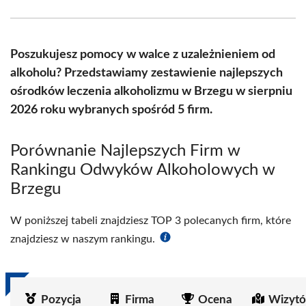
Facebook
X
Pinterest
WhatsApp
LinkedIn
Email
(Twitter)
Poszukujesz pomocy w walce z uzależnieniem od
alkoholu? Przedstawiamy zestawienie najlepszych
ośrodków leczenia alkoholizmu w Brzegu w sierpniu
2026 roku wybranych spośród 5 firm.
Porównanie Najlepszych Firm w
Rankingu Odwyków Alkoholowych w
Brzegu
W poniższej tabeli znajdziesz TOP 3 polecanych firm, które
znajdziesz w naszym rankingu.
Pozycja
Firma
Ocena
Wizytó