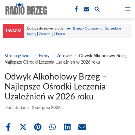
Przejdź
M
do
treści
Dołącz do nowej grupy
Brzeg - Ogłoszenia | Sprzedam |
UWAGA!
Kupię | Zamienię | Praca
Strona główna
/
Firmy
/
Zdrowie
/
Odwyk Alkoholowy Brzeg –
Najlepsze Ośrodki Leczenia Uzależnień w 2026 roku
Odwyk Alkoholowy Brzeg –
Najlepsze Ośrodki Leczenia
Uzależnień w 2026 roku
Data dodania:
2 sierpnia 2026 r.
Share
Share
Share
Share
Share
Share
on
on
on
on
on
on