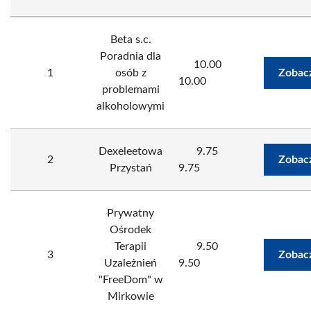
Beta s.c.
Poradnia dla
10.00
1
osób z
Zobac
10.00
problemami
alkoholowymi
Dexeleetowa
9.75
2
Zobac
Przystań
9.75
Prywatny
Ośrodek
Terapii
9.50
3
Zobac
Uzależnień
9.50
"FreeDom" w
Mirkowie