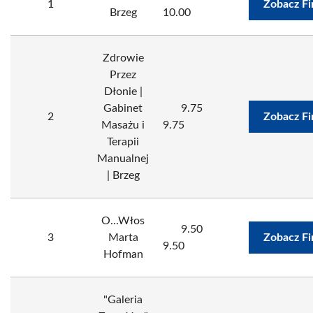
1
Zobacz F
Brzeg
10.00
Zdrowie
Przez
Dłonie |
Gabinet
9.75
2
Zobacz F
Masażu i
9.75
Terapii
Manualnej
| Brzeg
O...Włos
9.50
3
Marta
Zobacz F
9.50
Hofman
"Galeria