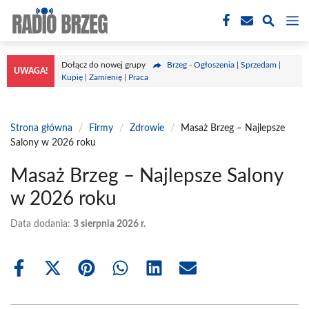
Przejdź
M
do
treści
Dołącz do nowej grupy
Brzeg - Ogłoszenia | Sprzedam |
UWAGA!
Kupię | Zamienię | Praca
Strona główna
/
Firmy
/
Zdrowie
/
Masaż Brzeg – Najlepsze
Salony w 2026 roku
Masaż Brzeg – Najlepsze Salony
w 2026 roku
Data dodania:
3 sierpnia 2026 r.
Share
Share
Share
Share
Share
Share
on
on
on
on
on
on
Facebook
X
Pinterest
WhatsApp
LinkedIn
Email
(Twitter)