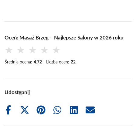
Oceń: Masaż Brzeg – Najlepsze Salony w 2026 roku
★
★
★
★
★
Średnia ocena:
4.72
Liczba ocen:
22
Udostępnij
Share
Share
Share
Share
Share
Share
on
on
on
on
on
on
Facebook
X
Pinterest
WhatsApp
LinkedIn
Email
(Twitter)