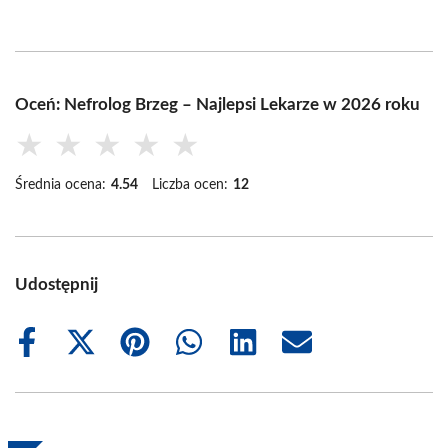
Oceń: Nefrolog Brzeg – Najlepsi Lekarze w 2026 roku
★
★
★
★
★
Średnia ocena:
4.54
Liczba ocen:
12
Udostępnij
Share
Share
Share
Share
Share
Share
on
on
on
on
on
on
Facebook
X
Pinterest
WhatsApp
LinkedIn
Email
(Twitter)