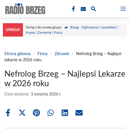
Przejdź
M
do
treści
Dołącz do nowej grupy
Brzeg - Ogłoszenia | Sprzedam |
UWAGA!
Kupię | Zamienię | Praca
Strona główna
/
Firmy
/
Zdrowie
/
Nefrolog Brzeg – Najlepsi
Lekarze w 2026 roku
Nefrolog Brzeg – Najlepsi Lekarze
w 2026 roku
Data dodania:
3 sierpnia 2026 r.
Share
Share
Share
Share
Share
Share
on
on
on
on
on
on
Facebook
X
Pinterest
WhatsApp
LinkedIn
Email
(Twitter)