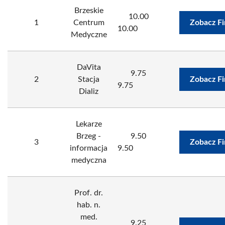
Brzeskie
10.00
1
Centrum
Zobacz F
10.00
Medyczne
DaVita
9.75
2
Stacja
Zobacz F
9.75
Dializ
Lekarze
Brzeg -
9.50
3
Zobacz F
informacja
9.50
medyczna
Prof. dr.
hab. n.
med.
9.25