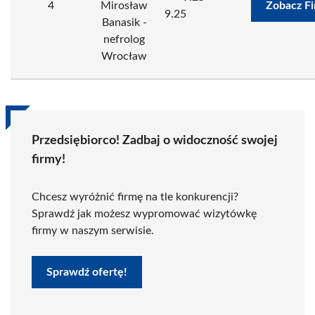
4
Mirosław
Zobacz F
9.25
Banasik -
nefrolog
Wrocław
Przedsiębiorco! Zadbaj o widoczność swojej
firmy!
Chcesz wyróżnić firmę na tle konkurencji?
Sprawdź jak możesz wypromować wizytówkę
firmy w naszym serwisie.
Sprawdź ofertę!