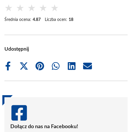
★
★
★
★
★
Średnia ocena:
4.87
Liczba ocen:
18
Udostępnij
Share
Share
Share
Share
Share
Share
on
on
on
on
on
on
Facebook
X
Pinterest
WhatsApp
LinkedIn
Email
(Twitter)
Dołącz do nas na Facebooku!