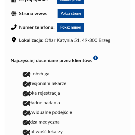
Strona www:
Pokaż stronę
Numer telefonu:
Pokaż numer
Lokalizacja:
Ofiar Katynia 51, 49-300 Brzeg
Najczęściej doceniane przez klientów:
miła obsługa
profesjonalni lekarze
szybka rejestracja
dokładne badania
indywidualne podejście
wiedza medyczna
cierpliwość lekarzy