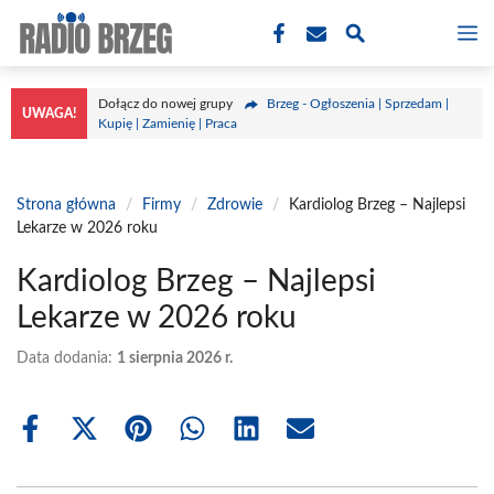
Przejdź
M
do
treści
Dołącz do nowej grupy
Brzeg - Ogłoszenia | Sprzedam |
UWAGA!
Kupię | Zamienię | Praca
Strona główna
/
Firmy
/
Zdrowie
/
Kardiolog Brzeg – Najlepsi
Lekarze w 2026 roku
Kardiolog Brzeg – Najlepsi
Lekarze w 2026 roku
Data dodania:
1 sierpnia 2026 r.
Share
Share
Share
Share
Share
Share
on
on
on
on
on
on
Facebook
X
Pinterest
WhatsApp
LinkedIn
Email
(Twitter)