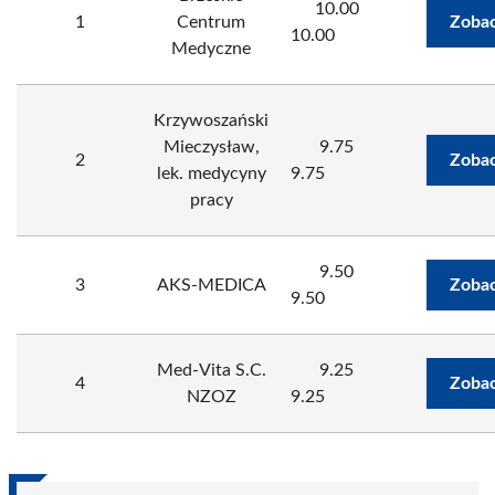
10.00
1
Centrum
Zobac
10.00
Medyczne
Krzywoszański
Mieczysław,
9.75
2
Zobac
lek. medycyny
9.75
pracy
9.50
3
AKS-MEDICA
Zobac
9.50
Med-Vita S.C.
9.25
4
Zobac
NZOZ
9.25