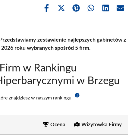
Share
Share
Share
Share
Share
Share
on
on
on
on
on
on
Facebook
X
Pinterest
WhatsApp
LinkedIn
Email
(Twitter)
 Przedstawiamy zestawienie najlepszych gabinetów z
2026 roku wybranych spośród 5 firm.
 Firm w Rankingu
iperbarycznymi w Brzegu
które znajdziesz w naszym rankingu.
Ocena
Wizytówka Firmy