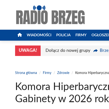
Przejdź
do
treści
WIADOMOŚCI
POLICJA
FIRMY
OGŁOSZE
UWAGA!
Dołącz do nowej grupy
Brze
Strona główna
/
Firmy
/
Zdrowie
/
Komora Hiperbaryczna
Komora Hiperbaryczn
Gabinety w 2026 ro