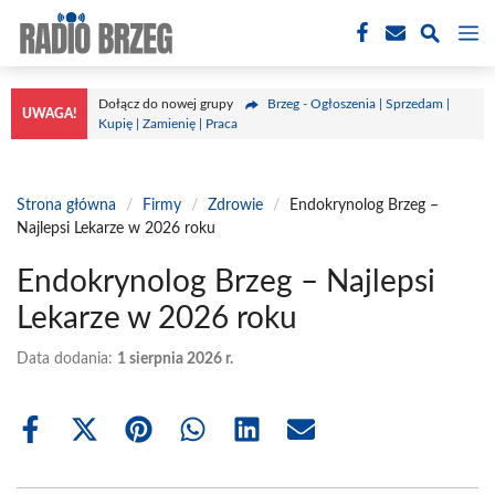
Przejdź
M
do
treści
Dołącz do nowej grupy
Brzeg - Ogłoszenia | Sprzedam |
UWAGA!
Kupię | Zamienię | Praca
Strona główna
/
Firmy
/
Zdrowie
/
Endokrynolog Brzeg –
Najlepsi Lekarze w 2026 roku
Endokrynolog Brzeg – Najlepsi
Lekarze w 2026 roku
Data dodania:
1 sierpnia 2026 r.
Share
Share
Share
Share
Share
Share
on
on
on
on
on
on
Facebook
X
Pinterest
WhatsApp
LinkedIn
Email
(Twitter)