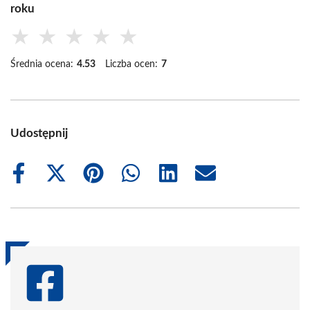
roku
★
★
★
★
★
Średnia ocena:
4.53
Liczba ocen:
7
Udostępnij
Share
Share
Share
Share
Share
Share
on
on
on
on
on
on
Facebook
X
Pinterest
WhatsApp
LinkedIn
Email
(Twitter)