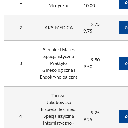
1
Z
Medyczne
10.00
9.75
2
AKS-MEDICA
Z
9.75
Siennicki Marek
Specjalistyczna
9.50
3
Praktyka
Z
9.50
Ginekologiczna i
Endokrynologiczna
Turcza-
Jakubowska
Elżbieta, lek. med.
9.25
4
Specjalistyczna
Z
9.25
internistyczno -