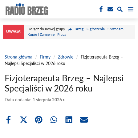
Przejdź
M
do
treści
Dołącz do nowej grupy
Brzeg - Ogłoszenia | Sprzedam |
UWAGA!
Kupię | Zamienię | Praca
Strona główna
/
Firmy
/
Zdrowie
/
Fizjoterapeuta Brzeg –
Najlepsi Specjaliści w 2026 roku
Fizjoterapeuta Brzeg – Najlepsi
Specjaliści w 2026 roku
Data dodania:
1 sierpnia 2026 r.
Share
Share
Share
Share
Share
Share
on
on
on
on
on
on
Facebook
X
Pinterest
WhatsApp
LinkedIn
Email
(Twitter)