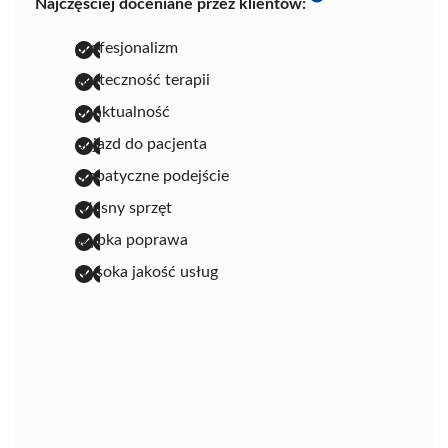
Najczęściej doceniane przez klientów:
profesjonalizm
skuteczność terapii
punktualność
dojazd do pacjenta
empatyczne podejście
własny sprzęt
szybka poprawa
wysoka jakość usług