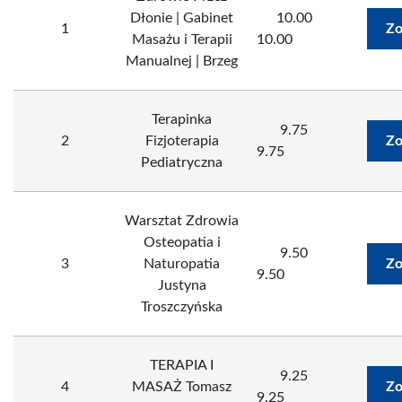
Dłonie | Gabinet
10.00
1
Zo
Masażu i Terapii
10.00
Manualnej | Brzeg
Terapinka
9.75
2
Fizjoterapia
Zo
9.75
Pediatryczna
Warsztat Zdrowia
Osteopatia i
9.50
3
Naturopatia
Zo
9.50
Justyna
Troszczyńska
TERAPIA I
9.25
4
MASAŻ Tomasz
Zo
9.25