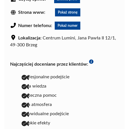
Strona www:
Pokaż stronę
Numer telefonu:
Pokaż numer
Lokalizacja:
Centrum Lumini, Jana Pawła II 12/1,
49-300 Brzeg
Najczęściej doceniane przez klientów:
profesjonalne podejście
duża wiedza
skuteczna pomoc
miła atmosfera
indywidualne podejście
szybkie efekty