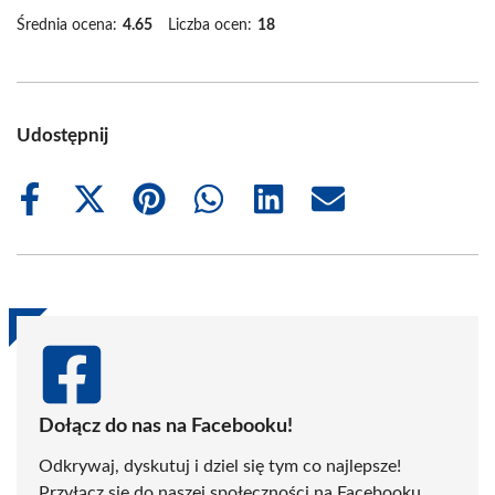
Średnia ocena:
4.65
Liczba ocen:
18
Udostępnij
Share
Share
Share
Share
Share
Share
on
on
on
on
on
on
Facebook
X
Pinterest
WhatsApp
LinkedIn
Email
(Twitter)
Dołącz do nas na Facebooku!
Odkrywaj, dyskutuj i dziel się tym co najlepsze!
Przyłącz się do naszej społeczności na Facebooku,