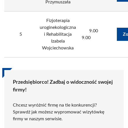
Przymuszała
Fizjoterapia
uroginekologiczna
9.00
5
i Rehabilitacja
Zo
9.00
Izabela
Wojciechowska
Przedsiębiorco! Zadbaj o widoczność swojej
firmy!
Chcesz wyróżnić firmę na tle konkurencji?
Sprawdź jak możesz wypromować wizytówkę
firmy w naszym serwisie.