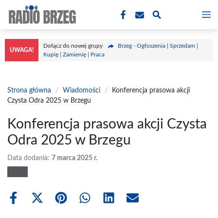
Przejdź
M
do
treści
Dołącz do nowej grupy
Brzeg - Ogłoszenia | Sprzedam |
UWAGA!
Kupię | Zamienię | Praca
Strona główna
/
Wiadomości
/
Konferencja prasowa akcji
Czysta Odra 2025 w Brzegu
Konferencja prasowa akcji Czysta
Odra 2025 w Brzegu
Data dodania:
7 marca 2025 r.
Share
Share
Share
Share
Share
Share
on
on
on
on
on
on
Facebook
X
Pinterest
WhatsApp
LinkedIn
Email