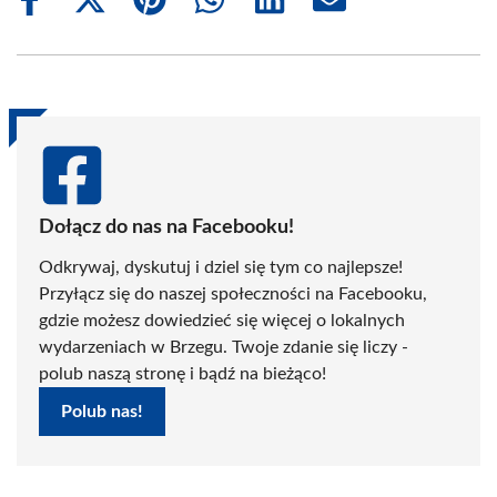
Share
Share
Share
Share
Share
Share
on
on
on
on
on
on
Facebook
X
Pinterest
WhatsApp
LinkedIn
Email
(Twitter)
Dołącz do nas na Facebooku!
Odkrywaj, dyskutuj i dziel się tym co najlepsze!
Przyłącz się do naszej społeczności na Facebooku,
gdzie możesz dowiedzieć się więcej o lokalnych
wydarzeniach w Brzegu. Twoje zdanie się liczy -
polub naszą stronę i bądź na bieżąco!
Polub nas!