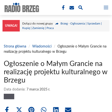
Przejdź
M
do
treści
Dołącz do nowej grupy
Brzeg - Ogłoszenia | Sprzedam |
UWAGA!
Kupię | Zamienię | Praca
Strona główna
/
Wiadomości
/
Ogłoszenie o Małym Grancie na
realizację projektu kulturalnego w Brzegu
Ogłoszenie o Małym Grancie na
realizację projektu kulturalnego w
Brzegu
Data dodania:
7 marca 2025 r.
Share
Share
Share
Share
Share
Share