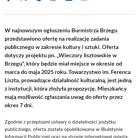
on
on
on
on
on
on
Facebook
X
Pinterest
WhatsApp
LinkedIn
Email
(Twitter)
W najnowszym ogłoszeniu Burmistrza Brzegu
przedstawiono ofertę na realizację zadania
publicznego w zakresie kultury i sztuki. Oferta
dotyczy projektu pn. „Wieczory lisztowskie w
Brzegu”, który będzie miał miejsce w okresie od
marca do maja 2025 roku. Towarzystwo im. Ferenca
Liszta, prowadzące działalność kulturalną, jest jedną
z instytucji, która złożyła propozycję. Mieszkańcy
mają możliwość zgłaszania uwag do oferty przez
okres 7 dni.
Zgodnie z przepisami ustawy o działalności pożytku
publicznego, oferta została opublikowana w Biuletynie
Informacji Publicznej oraz na stronie internetowej miasta.