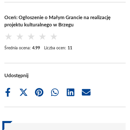
Oceń: Ogłoszenie o Małym Grancie na realizację
projektu kulturalnego w Brzegu
★
★
★
★
★
Średnia ocena:
4.99
Liczba ocen:
11
Udostępnij
Share
Share
Share
Share
Share
Share
on
on
on
on
on
on
Facebook
X
Pinterest
WhatsApp
LinkedIn
Email
(Twitter)