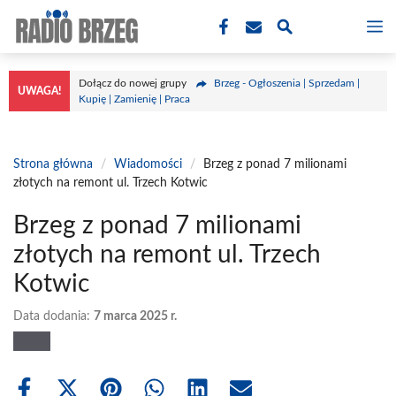
Przejdź
M
do
treści
Dołącz do nowej grupy
Brzeg - Ogłoszenia | Sprzedam |
UWAGA!
Kupię | Zamienię | Praca
Strona główna
/
Wiadomości
/
Brzeg z ponad 7 milionami
złotych na remont ul. Trzech Kotwic
Brzeg z ponad 7 milionami
złotych na remont ul. Trzech
Kotwic
Data dodania:
7 marca 2025 r.
Share
Share
Share
Share
Share
Share