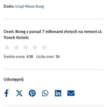
Źródło:
Urząd Miasta Brzeg
Oceń: Brzeg z ponad 7 milionami złotych na remont ul.
Trzech Kotwic
★
★
★
★
★
Średnia ocena:
4.58
Liczba ocen:
16
Udostępnij
Share
Share
Share
Share
Share
Share
on
on
on
on
on
on
Facebook
X
Pinterest
WhatsApp
LinkedIn
Email
(Twitter)