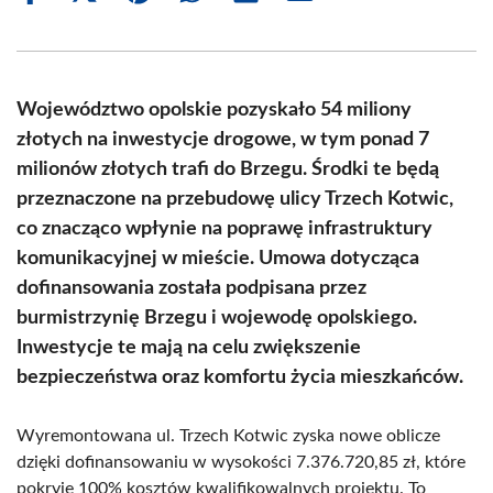
on
on
on
on
on
on
Facebook
X
Pinterest
WhatsApp
LinkedIn
Email
(Twitter)
Województwo opolskie pozyskało 54 miliony
złotych na inwestycje drogowe, w tym ponad 7
milionów złotych trafi do Brzegu. Środki te będą
przeznaczone na przebudowę ulicy Trzech Kotwic,
co znacząco wpłynie na poprawę infrastruktury
komunikacyjnej w mieście. Umowa dotycząca
dofinansowania została podpisana przez
burmistrzynię Brzegu i wojewodę opolskiego.
Inwestycje te mają na celu zwiększenie
bezpieczeństwa oraz komfortu życia mieszkańców.
Wyremontowana ul. Trzech Kotwic zyska nowe oblicze
dzięki dofinansowaniu w wysokości 7.376.720,85 zł, które
pokryje 100% kosztów kwalifikowalnych projektu. To