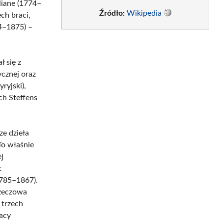
liane (1774–
Źródło:
Wikipedia
ch braci,
04–1875) –
 się z
ycznej oraz
yryjski),
ch Steffens
ze dzieła
To właśnie
j
t
1785–1867).
rzeczowa
 trzech
acy