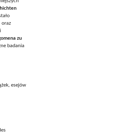
niejszych
hichten
stało
 oraz
i
gomena zu
zne badania
ążek, esejów
des