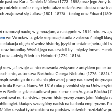
nie pastora Karla Daniela Müllera (1773–1858) oraz jego żony Ju
o rodzinie oprócz niego było także rodzeństwo: siostra oraz trze
ch znajdował się Juliusz (1801–1878) – teolog oraz Eduard (18
 rozpoczął naukę w gimnazjum, a następnie w 1814 roku związał
tem
we Wrocławiu, gdzie rozpoczął studia z zakresu filologii klas
go edukacja objęła również historię, języki orientalne (hebrajski i s
oraz botanikę. Wśród jego nauczycieli byli między innymi Henri
 oraz Ludwig Friedrich Heindorf (1774–1816).
ął rozwijać swoje zainteresowania związane z antykiem po lektur
schichte, autorstwa Bartholda Georga Niebuhra (1776–1831). 
ainspirowało go do napisania pierwszej pracy naukowej dotyczące
o króla Rzymu, Numy. W 1816 roku przeniósł się na Uniwersyte
w Berlinie, gdzie studiował pod kierunkiem Augusta Böckha (
zentował nurt antykwaryczno-historyczny znany jako filologia 
philologie), kładący szczególny nacisk na badania empiryczne. Po
Müller uzyskał tytuł doktora na podstawie dwóch rozdziałów pr