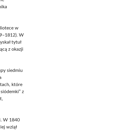
nika
liotece w
29–1812). W
skał tytuł
cą z okazji
upy siedmiu
a
tach, które
 siódemki” z
t,
i. W 1840
ej wziął