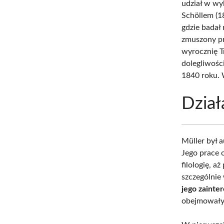
udział w wy
Schöllem (1
gdzie badał 
zmuszony pr
wyrocznię T
dolegliwości
1840 roku. 
Dział
Müller był 
Jego prace o
filologię, a
szczególnie 
jego zainte
obejmowały 