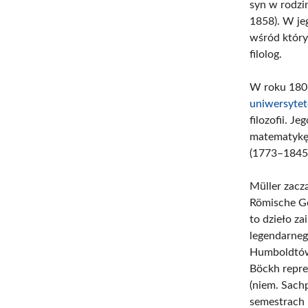
syn w rodzi
1858). W jeg
wśród który
filolog.
W roku 1806
uniwersyte
filozofii. Je
matematykę 
(1773–1845)
Müller zacz
Römische Ge
to dzieło z
legendarneg
Humboldtów 
Böckh repre
(niem. Sach
semestrach 