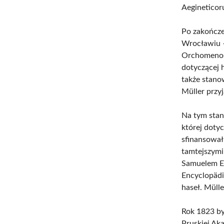
Aegineticoru
Po zakończe
Wrocławiu 
Orchomenos 
dotyczącej 
także stano
Müller przy
Na tym stan
której doty
sfinansował
tamtejszymi
Samuelem Er
Encyclopädi
haseł. Müll
Rok 1823 by
Pruskiej Ak