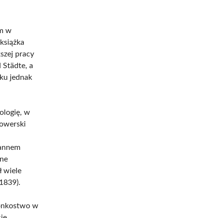
um w
książka
szej pracy
 Städte, a
oku jednak
ologię, w
nowerski
hannem
ine
ł wiele
1839).
łonkostwo w
ie