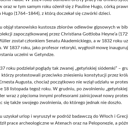
oraz w tym samym roku ożenił się z Pauline Hugo, córką praw
 Hugo (1764–1844), z którą doczekał się czwórki dzieci.
 objął stanowisko kustosza zbiorów odlewów gipsowych w bib
olekcji zapoczątkowanej przez Christiana Gottloba Heyne’a (17
üller został członkiem Senatu Akademickiego, a w 1832 roku uzy
. W 1837 roku, jako profesor retoryki, wygłosił mowę inaugurują
wstania uczelni w Getyndze.
37 roku podzielał poglądy tak zwanej „getyńskiej siódemki” – gr
 którzy protestowali przeciwko zniesieniu konstytucji przez król
rnesta Augusta, chociaż początkowo nie wziął udziału w protes
e 18 listopada tegoż roku. W grudniu, po zwolnieniu „getyńskiej
ller wraz z pięcioma innymi profesorami zainicjował nowy protes
c się także swojego zwolnienia, do którego jednak nie doszło.
 uzyskał urlop i wyruszył w podróż badawczą do Włoch i Grecj
ził prace archeologiczne w Atenach oraz na Peloponezie, a późni