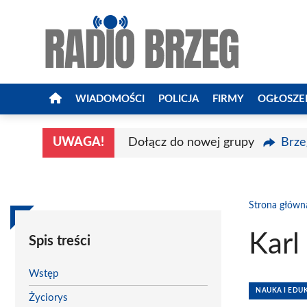
Przejdź
do
treści
WIADOMOŚCI
POLICJA
FIRMY
OGŁOSZE
UWAGA!
Dołącz do nowej grupy
Brze
Strona główn
Karl
Spis treści
Wstęp
NAUKA I EDU
Życiorys