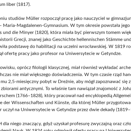
m liber (1817).
niu studiów Müller rozpoczął pracę jako nauczyciel w gimnazj
– Maria-Magdalenen-Gymnasium. W tym okresie powstała jego 
und die Minyer (1820), która miała być pierwszym tomem więk
historii Grecji, znanej jako Geschichte hellennischen Stämme und
wiła podstawę do habilitacji na uczelni wrocławskiej. W 1819 r
jął ofertę pracy jako profesor na Uniwersytecie w Getyndze.
owisku, oprócz filologii klasycznej, miał również wykładać arche
chczas nie miał większego doświadczenia. W tym czasie rząd ha
 mu 2,5-miesięczny pobyt w Dreźnie, aby mógł zapoznawać się z
 zbiorami antycznymi. To właśnie tam nawiązał znajomość z Jo
schem (1766–1828), który pracował nad encyklopedią Allgeme
e der Wissenschaften und Künste, dla której Müller przygotowa
er uczył na Uniwersytecie w Getyndze przez dwie dekady (1819–
ł dla niego znaczący, gdyż uzyskał profesurę zwyczajną oraz cz
ademii Nauk. W 1824 roku odmówił oferty pracy na Uniwersytec