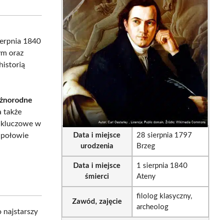
sApp
LinkedIn
Email
sierpnia 1840
ym oraz
historią
óżnorodne
 a także
ko kluczowe w
 połowie
Data i miejsce
28 sierpnia 1797
urodzenia
Brzeg
Data i miejsce
1 sierpnia 1840
śmierci
Ateny
filolog klasyczny,
Zawód, zajęcie
archeolog
o najstarszy