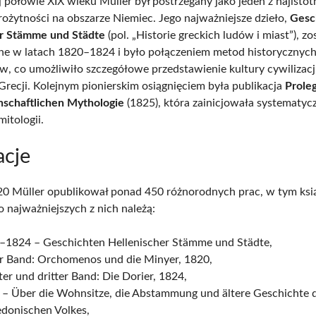
 połowie XIX wieku Müller był postrzegany jako jeden z najistot
rożytności na obszarze Niemiec. Jego najważniejsze dzieło,
Gesc
er Stämme und Städte
(pol. „Historie greckich ludów i miast”), zo
e w latach 1820–1824 i było połączeniem metod historycznych
ów, co umożliwiło szczegółowe przedstawienie kultury cywilizacj
 Grecji. Kolejnym pionierskim osiągnięciem była publikacja
Prole
nschaftlichen Mythologie
(1825), która zainicjowała systematyc
itologii.
acje
0 Müller opublikował ponad 450 różnorodnych prac, w tym ksi
Do najważniejszych z nich należą:
–1824 – Geschichten Hellenischer Stämme und Städte,
er Band: Orchomenos und die Minyer, 1820,
er und dritter Band: Die Dorier, 1824,
 – Über die Wohnsitze, die Abstammung und ältere Geschichte 
donischen Volkes,