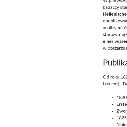
W pierwszej
badaczy sta
Hellenisch
opublikowan
analizy mit
starożytnej
einer wisse
w obszarze m
Publik
Od roku 182
i recenzji. 
1820
Erst
Zweit
1825
Make