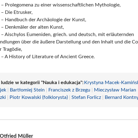
 – Prolegomena zu einer wissenschaftlichen Mythologie,
– Die Etrusker,
 – Handbuch der Archäologie der Kunst,
 – Denkmäler der alten Kunst,
– Aischylos Eumeniden, griech. und deutsch, mit erläuternden
ndlungen über die äußere Darstellung und den Inhalt und die C
r Tragödie,
– A History of Literature of Ancient Greece.
 ludzie w kategorii "Nauka i edukacja":
Krystyna Macek-Kamińs
jek
|
Bartłomiej Stein
|
Franciszek z Brzegu
|
Mieczysław Marian
zki
|
Piotr Kowalski (folklorysta)
|
Stefan Forlicz
|
Bernard Kontn
Otfried Müller