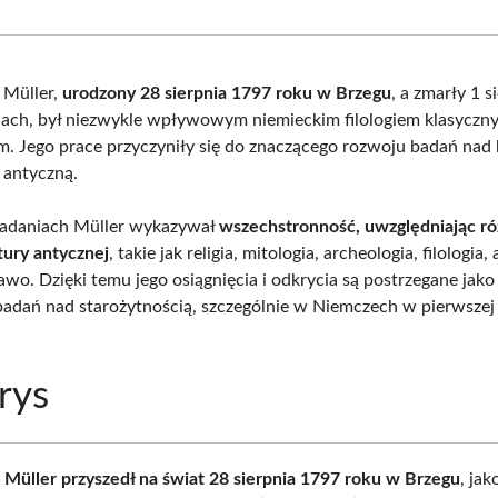
Facebook
X
Pinterest
What
(Twitter)
 Müller,
urodzony 28 sierpnia 1797 roku w Brzegu
, a zmarły 1 
ach, był niezwykle wpływowym niemieckim filologiem klasyczn
m. Jego prace przyczyniły się do znaczącego rozwoju badań nad 
 antyczną.
adaniach Müller wykazywał
wszechstronność, uwzględniając r
tury antycznej
, takie jak religia, mitologia, archeologia, filologia,
prawo. Dzięki temu jego osiągnięcia i odkrycia są postrzegane ja
badań nad starożytnością, szczególnie w Niemczech w pierwszej
rys
d Müller przyszedł na świat 28 sierpnia 1797 roku w Brzegu
, jak