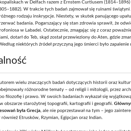
kopaliskach w Delfach razem z Ernstem Curtiusem (1814–1896)
805–1882). W trakcie tych badań zajmował się ruinami świątyni 
różnego rodzaju inskrypcje. Niestety, w skutek panującego upału 
zerwać badania. Pogarszający się stan zdrowia sprawił, że odwi
rofoniosa w Labadei. Ostatecznie, zmagając się z coraz poważni
ami, dotarł do Teb, skąd został przewieziony do Aten, gdzie zmar
Według niektórych źródeł przyczyną jego śmierci było zapalenie
alność
autorem wielu znaczących badań dotyczących historii oraz kultur
bejmowały różnorodne tematy – od religii i mitologii, przez arch
ż po filozofię i prawo. W swoich badaniach wykazał się wyjątkową
w obszarze starożytnej topografii, kartografii i geografii.
Główny
resowań była Grecja
, ale nie poprzestawał na tym – jego zainte
również Etrusków, Rzymian, Egipcjan oraz Indian.