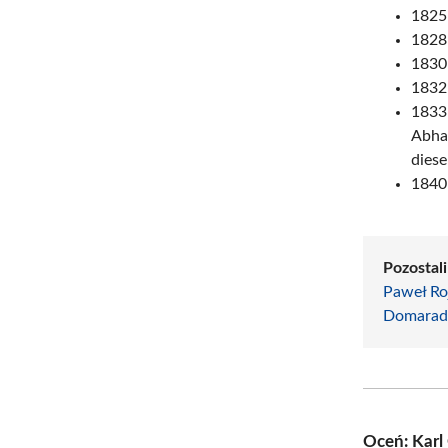
1825
1828 
1830
1832
1833 
Abha
diese
1840 
Pozostali
Paweł Ro
Domarad
Oceń: Karl 