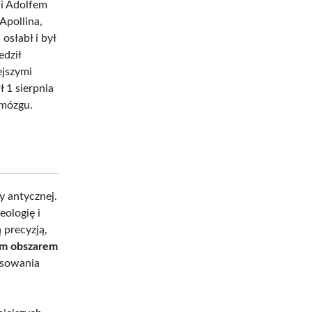
 i Adolfem
Apollina,
osłabł i był
edził
ejszymi
ł 1 sierpnia
 mózgu.
y antycznej.
eologię i
 precyzją,
m obszarem
resowania