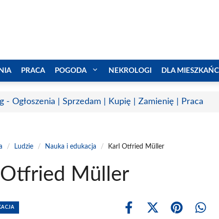
NIA
PRACA
POGODA
NEKROLOGI
DLA MIESZKAŃ
g - Ogłoszenia | Sprzedam | Kupię | Zamienię | Praca
a
/
Ludzie
/
Nauka i edukacja
/
Karl Otfried Müller
 Otfried Müller
KACJA
Share
Share
Share
Shar
on
on
on
on