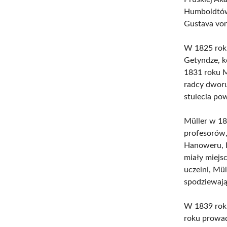
Humboldtów 
Gustava von
W 1825 roku
Getyndze, k
1831 roku M
radcy dworu
stulecia po
Müller w 18
profesorów,
Hanoweru, E
miały miejsc
uczelni, Mü
spodziewają
W 1839 roku
roku prowad