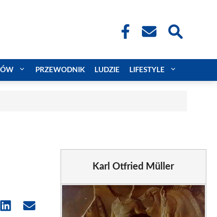
CÓW
PRZEWODNIK
LUDZIE
LIFESTYLE
Karl Otfried Müller
e
Share
Share
on
on