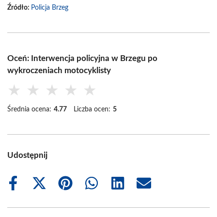
Źródło:
Policja Brzeg
Oceń: Interwencja policyjna w Brzegu po
wykroczeniach motocyklisty
★
★
★
★
★
Średnia ocena:
4.77
Liczba ocen:
5
Udostępnij
Share
Share
Share
Share
Share
Share
on
on
on
on
on
on
Facebook
X
Pinterest
WhatsApp
LinkedIn
Email
(Twitter)