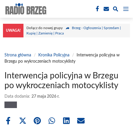
Przejdź
M
do
treści
Dołącz do nowej grupy
Brzeg - Ogłoszenia | Sprzedam |
UWAGA!
Kupię | Zamienię | Praca
Strona główna
/
Kronika Policyjna
/
Interwencja policyjna w
Brzegu po wykroczeniach motocyklisty
Interwencja policyjna w Brzegu
po wykroczeniach motocyklisty
Data dodania:
27 maja 2026 r.
Share
Share
Share
Share
Share
Share
on
on
on
on
on
on
Facebook
X
Pinterest
WhatsApp
LinkedIn
Email