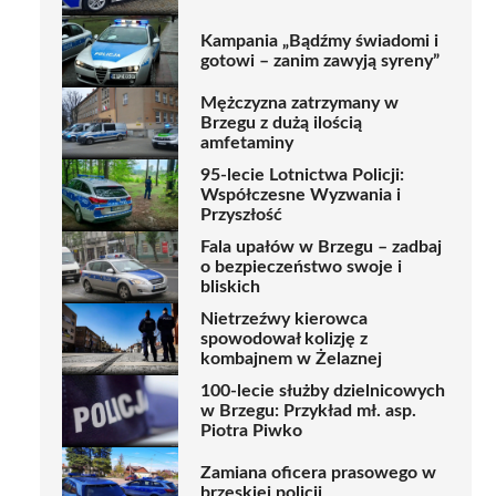
Kampania „Bądźmy świadomi i
gotowi – zanim zawyją syreny”
Mężczyzna zatrzymany w
Brzegu z dużą ilością
amfetaminy
95-lecie Lotnictwa Policji:
Współczesne Wyzwania i
Przyszłość
Fala upałów w Brzegu – zadbaj
o bezpieczeństwo swoje i
bliskich
Nietrzeźwy kierowca
spowodował kolizję z
kombajnem w Żelaznej
100-lecie służby dzielnicowych
w Brzegu: Przykład mł. asp.
Piotra Piwko
Zamiana oficera prasowego w
brzeskiej policji