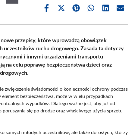
Share
Share
Share
Share
Share
Share
on
on
on
on
on
on
Facebook
X
Pinterest
WhatsApp
LinkedIn
Email
(Twitter)
e nowe przepisy, które wprowadzą obowiązek
h uczestników ruchu drogowego. Zasada ta dotyczy
rycznymi i innymi urządzeniami transportu
ają na celu poprawę bezpieczeństwa dzieci oraz
 drogowych.
 zwiększenie świadomości o konieczności ochrony podczas
y element bezpieczeństwa, może w wielu przypadkach
wentualnych wypadków. Dlatego ważne jest, aby już od
o poruszania się po drodze oraz właściwego użycia sprzętu
lko samych młodych uczestników, ale także dorosłych, którzy