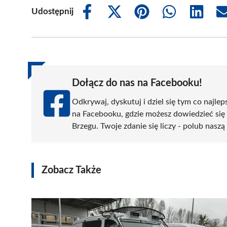
Udostępnij
Share
Share
Share
Share
Share
on
on
on
on
on
Facebook
X
Pinterest
WhatsApp
LinkedIn
(Twitter)
Dołącz do nas na Facebooku!
Odkrywaj, dyskutuj i dziel się tym co najlep
na Facebooku, gdzie możesz dowiedzieć się
Brzegu. Twoje zdanie się liczy - polub naszą
Zobacz Także