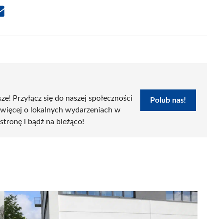
Share
on
Email
sze! Przyłącz się do naszej społeczności
Polub nas!
 więcej o lokalnych wydarzeniach w
 stronę i bądź na bieżąco!