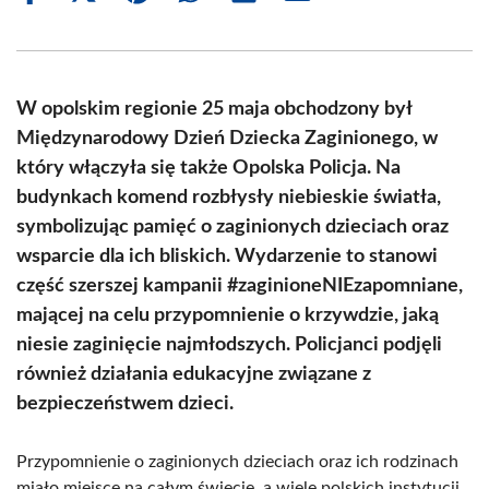
on
on
on
on
on
on
Facebook
X
Pinterest
WhatsApp
LinkedIn
Email
(Twitter)
W opolskim regionie 25 maja obchodzony był
Międzynarodowy Dzień Dziecka Zaginionego, w
który włączyła się także Opolska Policja. Na
budynkach komend rozbłysły niebieskie światła,
symbolizując pamięć o zaginionych dzieciach oraz
wsparcie dla ich bliskich. Wydarzenie to stanowi
część szerszej kampanii #zaginioneNIEzapomniane,
mającej na celu przypomnienie o krzywdzie, jaką
niesie zaginięcie najmłodszych. Policjanci podjęli
również działania edukacyjne związane z
bezpieczeństwem dzieci.
Przypomnienie o zaginionych dzieciach oraz ich rodzinach
miało miejsce na całym świecie, a wiele polskich instytucji