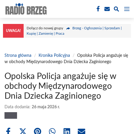
Przejdź
M
do
treści
Dołącz do nowej grupy
Brzeg - Ogłoszenia | Sprzedam |
UWAGA!
Kupię | Zamienię | Praca
Strona główna
/
Kronika Policyjna
/
Opolska Policja angażuje się
w obchody Międzynarodowego Dnia Dziecka Zaginionego
Opolska Policja angażuje się w
obchody Międzynarodowego
Dnia Dziecka Zaginionego
Data dodania:
26 maja 2026 r.
Share
Share
Share
Share
Share
Share