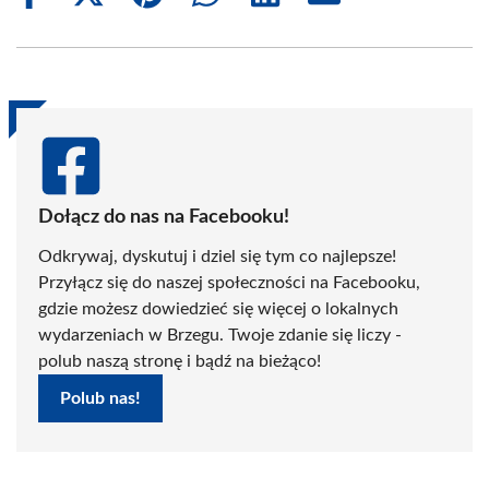
on
on
on
on
on
on
Facebook
X
Pinterest
WhatsApp
LinkedIn
Email
(Twitter)
Dołącz do nas na Facebooku!
Odkrywaj, dyskutuj i dziel się tym co najlepsze!
Przyłącz się do naszej społeczności na Facebooku,
gdzie możesz dowiedzieć się więcej o lokalnych
wydarzeniach w Brzegu. Twoje zdanie się liczy -
polub naszą stronę i bądź na bieżąco!
Polub nas!