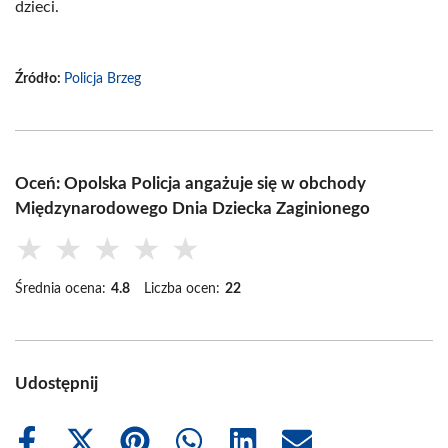
dzieci.
Źródło:
Policja Brzeg
Oceń: Opolska Policja angażuje się w obchody
Międzynarodowego Dnia Dziecka Zaginionego
★
★
★
★
★
Średnia ocena:
4.8
Liczba ocen:
22
Udostępnij
Share
Share
Share
Share
Share
Share