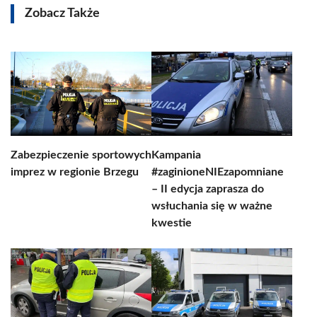
Zobacz Także
Zabezpieczenie sportowych
Kampania
imprez w regionie Brzegu
#zaginioneNIEzapomniane
– II edycja zaprasza do
wsłuchania się w ważne
kwestie