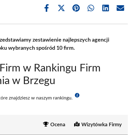
Share
Share
Share
Share
Share
Share
on
on
on
on
on
on
Facebook
X
Pinterest
WhatsApp
LinkedIn
Email
(Twitter)
rzedstawiamy zestawienie najlepszych agencji
ku wybranych spośród 10 firm.
Firm w Rankingu Firm
ia w Brzegu
które znajdziesz w naszym rankingu.
Ocena
Wizytówka Firmy