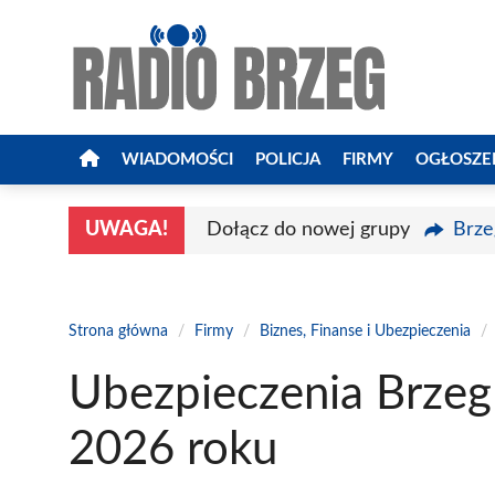
Przejdź
do
treści
WIADOMOŚCI
POLICJA
FIRMY
OGŁOSZE
UWAGA!
Dołącz do nowej grupy
Brze
Strona główna
/
Firmy
/
Biznes, Finanse i Ubezpieczenia
/
Ubezpieczenia Brzeg
2026 roku