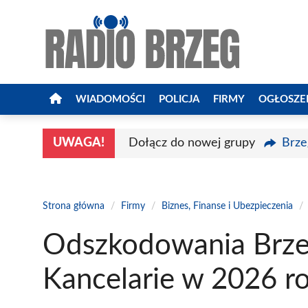
Przejdź
do
treści
WIADOMOŚCI
POLICJA
FIRMY
OGŁOSZE
UWAGA!
Dołącz do nowej grupy
Brze
Strona główna
/
Firmy
/
Biznes, Finanse i Ubezpieczenia
/
Odszkodowania Brze
Kancelarie w 2026 r