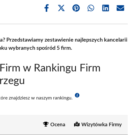
Share
Share
Share
Share
Share
Share
on
on
on
on
on
on
Facebook
X
Pinterest
WhatsApp
LinkedIn
Email
(Twitter)
? Przedstawiamy zestawienie najlepszych kancelarii
ku wybranych spośród 5 firm.
Firm w Rankingu Firm
rzegu
które znajdziesz w naszym rankingu.
Ocena
Wizytówka Firmy