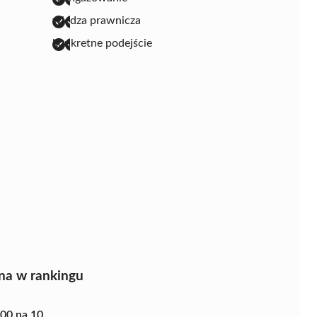
wiedza prawnicza
konkretne podejście
na w rankingu
.00 na 10