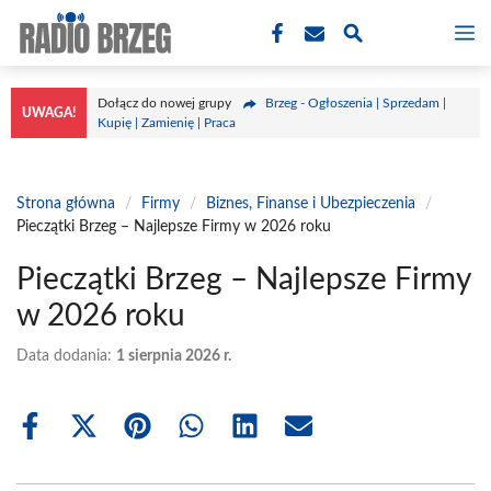
Przejdź
M
do
treści
Dołącz do nowej grupy
Brzeg - Ogłoszenia | Sprzedam |
UWAGA!
Kupię | Zamienię | Praca
Strona główna
/
Firmy
/
Biznes, Finanse i Ubezpieczenia
/
Pieczątki Brzeg – Najlepsze Firmy w 2026 roku
Pieczątki Brzeg – Najlepsze Firmy
w 2026 roku
Data dodania:
1 sierpnia 2026 r.
Share
Share
Share
Share
Share
Share
on
on
on
on
on
on
Facebook
X
Pinterest
WhatsApp
LinkedIn
Email
(Twitter)