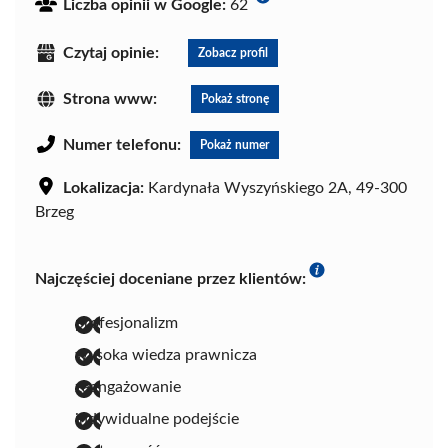
Liczba opinii w Google:
62
Czytaj opinie:
Zobacz profil
Strona www:
Pokaż stronę
Numer telefonu:
Pokaż numer
Lokalizacja:
Kardynała Wyszyńskiego 2A, 49-300
Brzeg
Najczęściej doceniane przez klientów:
profesjonalizm
wysoka wiedza prawnicza
zaangażowanie
indywidualne podejście