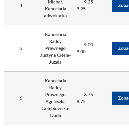
Michał.
9.25
4
Zoba
Kancelaria
9.25
adwokacka
Kancelaria
Radcy
9.00
5
Prawnego
Zoba
9.00
Justyna Cieśla-
Juzala
Kancelaria
Radcy
Prawnego
8.75
6
Zoba
Agnieszka
8.75
Gołębiowska-
Duda