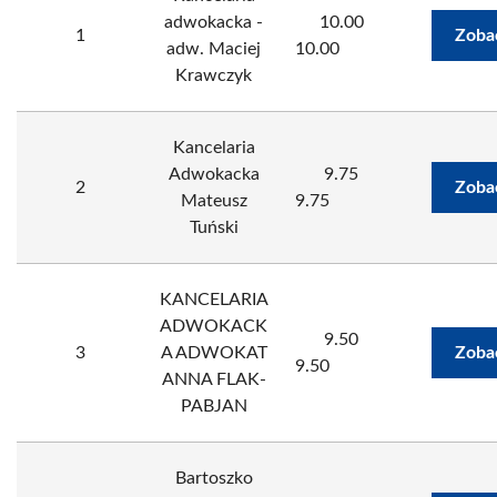
adwokacka -
10.00
1
Zoba
adw. Maciej
10.00
Krawczyk
Kancelaria
Adwokacka
9.75
2
Zoba
Mateusz
9.75
Tuński
KANCELARIA
ADWOKACK
9.50
3
A ADWOKAT
Zoba
9.50
ANNA FLAK-
PABJAN
Bartoszko