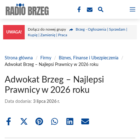
Przejdź
M
do
treści
Dołącz do nowej grupy
Brzeg - Ogłoszenia | Sprzedam |
UWAGA!
Kupię | Zamienię | Praca
Strona główna
/
Firmy
/
Biznes, Finanse i Ubezpieczenia
/
Adwokat Brzeg – Najlepsi Prawnicy w 2026 roku
Adwokat Brzeg – Najlepsi
Prawnicy w 2026 roku
Data dodania:
3 lipca 2026 r.
Share
Share
Share
Share
Share
Share
on
on
on
on
on
on
Facebook
X
Pinterest
WhatsApp
LinkedIn
Email
(Twitter)