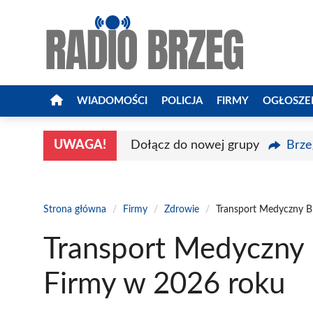
Przejdź
do
treści
WIADOMOŚCI
POLICJA
FIRMY
OGŁOSZE
UWAGA!
Dołącz do nowej grupy
Brze
Strona główna
/
Firmy
/
Zdrowie
/
Transport Medyczny B
Transport Medyczny 
Firmy w 2026 roku