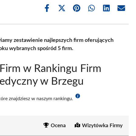
Share
Share
Share
Share
Share
Share
on
on
on
on
on
on
Facebook
X
Pinterest
WhatsApp
LinkedIn
Email
(Twitter)
amy zestawienie najlepszych firm oferujących
oku wybranych spośród 5 firm.
Firm w Rankingu Firm
Medyczny w Brzegu
które znajdziesz w naszym rankingu.
Ocena
Wizytówka Firmy