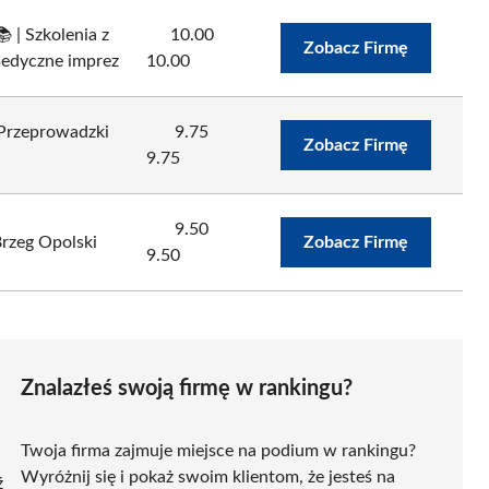
 | Szkolenia z
10.00
Zobacz Firmę
medyczne imprez
10.00
 Przeprowadzki
9.75
Zobacz Firmę
9.75
9.50
Brzeg Opolski
Zobacz Firmę
9.50
Znalazłeś swoją firmę w rankingu?
Twoja firma zajmuje miejsce na podium w rankingu?
Wyróżnij się i pokaż swoim klientom, że jesteś na
ź