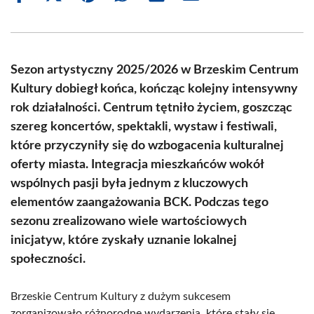
on
on
on
on
on
on
Facebook
X
Pinterest
WhatsApp
LinkedIn
Email
(Twitter)
Sezon artystyczny 2025/2026 w Brzeskim Centrum
Kultury dobiegł końca, kończąc kolejny intensywny
rok działalności. Centrum tętniło życiem, goszcząc
szereg koncertów, spektakli, wystaw i festiwali,
które przyczyniły się do wzbogacenia kulturalnej
oferty miasta. Integracja mieszkańców wokół
wspólnych pasji była jednym z kluczowych
elementów zaangażowania BCK. Podczas tego
sezonu zrealizowano wiele wartościowych
inicjatyw, które zyskały uznanie lokalnej
społeczności.
Brzeskie Centrum Kultury z dużym sukcesem
zorganizowało różnorodne wydarzenia, które stały się