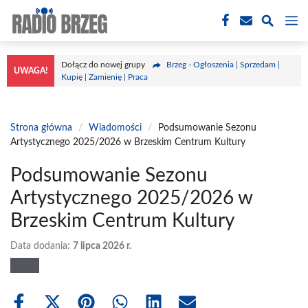
Przejdź
M
do
treści
Dołącz do nowej grupy
Brzeg - Ogłoszenia | Sprzedam |
UWAGA!
Kupię | Zamienię | Praca
Strona główna
/
Wiadomości
/
Podsumowanie Sezonu
Artystycznego 2025/2026 w Brzeskim Centrum Kultury
Podsumowanie Sezonu
Artystycznego 2025/2026 w
Brzeskim Centrum Kultury
Data dodania:
7 lipca 2026 r.
Share
Share
Share
Share
Share
Share