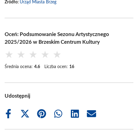
Źródło:
Urząd Miasta Brzeg
Oceń: Podsumowanie Sezonu Artystycznego
2025/2026 w Brzeskim Centrum Kultury
★
★
★
★
★
Średnia ocena:
4.6
Liczba ocen:
16
Udostępnij
Share
Share
Share
Share
Share
Share
on
on
on
on
on
on
Facebook
X
Pinterest
WhatsApp
LinkedIn
Email
(Twitter)