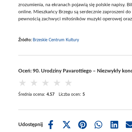
zrozumienia, na ekranach pojawią się polskie napisy. B
online. Mieszkańcy Brzegu są serdecznie zaproszeni d
pewnością zachwyci miłośników muzyki operowej oraz
Źródło:
Brzeskie Centrum Kultury
Oceń: 90. Urodziny Pavarottiego – Niezwykły kon
★
★
★
★
★
Średnia ocena:
4.57
Liczba ocen:
5
Udostępnij
Share
Share
Share
Share
Share
on
on
on
on
on