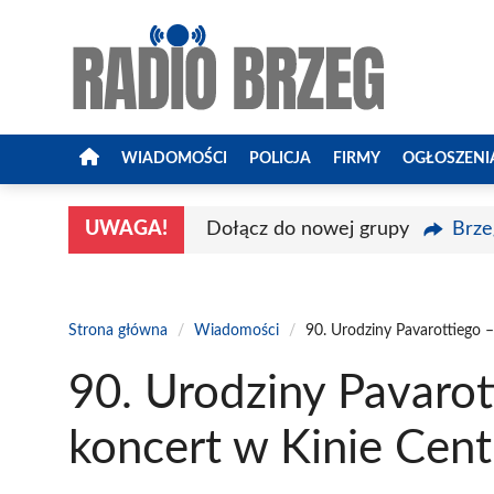
Przejdź
do
treści
WIADOMOŚCI
POLICJA
FIRMY
OGŁOSZENI
UWAGA!
Dołącz do nowej grupy
Brze
Strona główna
/
Wiadomości
/
90. Urodziny Pavarottiego 
90. Urodziny Pavaro
koncert w Kinie Cen