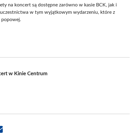
ilety na koncert są dostępne zarówno w kasie BCK, jak i
o uczestnictwa w tym wyjątkowym wydarzeniu, które z
 popowej.
cert w Kinie Centrum
Share
on