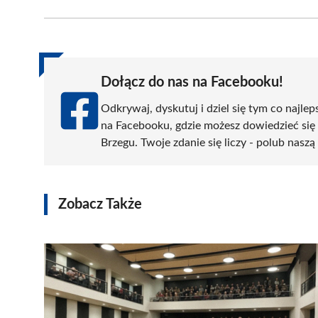
Facebook
X
Pinterest
WhatsApp
LinkedIn
(Twitter)
Dołącz do nas na Facebooku!
Odkrywaj, dyskutuj i dziel się tym co najlep
na Facebooku, gdzie możesz dowiedzieć się
Brzegu. Twoje zdanie się liczy - polub naszą
Zobacz Także