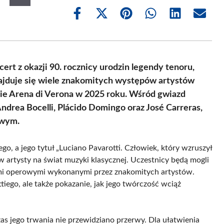
Share
Share
Share
Share
Share
Share
on
on
on
on
on
on
Facebook
X
Pinterest
WhatsApp
LinkedIn
Email
(Twitter)
rt z okazji 90. rocznicy urodzin legendy tenoru,
ajduje się wiele znakomitych występów artystów
nie Arena di Verona w 2025 roku. Wśród gwiazd
Andrea Bocelli, Plácido Domingo oraz José Carreras,
owym.
go, a jego tytuł „Luciano Pavarotti. Człowiek, który wzruszył
 artysty na świat muzyki klasycznej. Uczestnicy będą mogli
iami operowymi wykonanymi przez znakomitych artystów.
iego, ale także pokazanie, jak jego twórczość wciąż
s jego trwania nie przewidziano przerwy. Dla ułatwienia