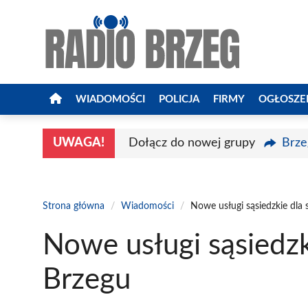
Przejdź
do
treści
WIADOMOŚCI
POLICJA
FIRMY
OGŁOSZE
UWAGA!
Dołącz do nowej grupy
Brze
Strona główna
/
Wiadomości
/
Nowe usługi sąsiedzkie dla
Nowe usługi sąsiedzk
Brzegu