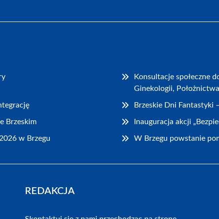
ry
Konsultacje społeczne d
Ginekologii, Położnictw
ntegrację
Brzeskie Dni Fantastyki
e Brzeskim
Inauguracja akcji „Bezpi
2026 w Brzegu
W Brzegu powstanie pom
REDAKCJA
Skontaktuj się z nami przechodząc na stronę