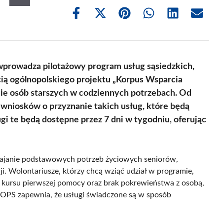
Share
Share
Share
Share
Share
Share
on
on
on
on
on
on
Facebook
X
Pinterest
WhatsApp
LinkedIn
Email
(Twitter)
prowadza pilotażowy program usług sąsiedzkich,
ścią ogólnopolskiego projektu „Korpus Wsparcia
cie osób starszych w codziennych potrzebach. Od
wniosków o przyznanie takich usług, które będą
i te będą dostępne przez 7 dni w tygodniu, oferując
kajanie podstawowych potrzeb życiowych seniorów,
i. Wolontariusze, którzy chcą wziąć udział w programie,
ie kursu pierwszej pomocy oraz brak pokrewieństwa z osobą,
MOPS zapewnia, że usługi świadczone są w sposób