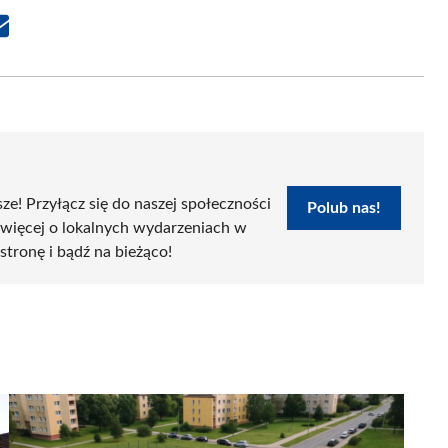
Share
on
Email
sze! Przyłącz się do naszej społeczności
Polub nas!
 więcej o lokalnych wydarzeniach w
 stronę i bądź na bieżąco!