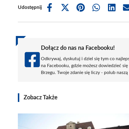
Udostępnij
Share
Share
Share
Share
Share
on
on
on
on
on
Facebook
X
Pinterest
WhatsApp
LinkedIn
(Twitter)
Dołącz do nas na Facebooku!
Odkrywaj, dyskutuj i dziel się tym co najlep
na Facebooku, gdzie możesz dowiedzieć się
Brzegu. Twoje zdanie się liczy - polub naszą
Zobacz Także