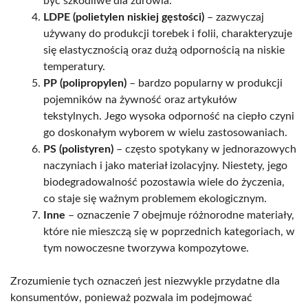
być szkodliwe dla zdrowia.
LDPE (polietylen niskiej gęstości)
– zazwyczaj
używany do produkcji torebek i folii, charakteryzuje
się elastycznością oraz dużą odpornością na niskie
temperatury.
PP (polipropylen)
– bardzo popularny w produkcji
pojemników na żywność oraz artykułów
tekstylnych. Jego wysoka odporność na ciepło czyni
go doskonałym wyborem w wielu zastosowaniach.
PS (polistyren)
– często spotykany w jednorazowych
naczyniach i jako materiał izolacyjny. Niestety, jego
biodegradowalność pozostawia wiele do życzenia,
co staje się ważnym problemem ekologicznym.
Inne
– oznaczenie 7 obejmuje różnorodne materiały,
które nie mieszczą się w poprzednich kategoriach, w
tym nowoczesne tworzywa kompozytowe.
Zrozumienie tych oznaczeń jest niezwykle przydatne dla
konsumentów, ponieważ pozwala im podejmować