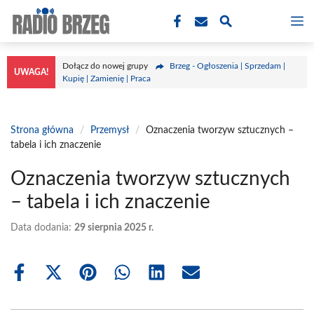
Przejdź
M
do
treści
Dołącz do nowej grupy
Brzeg - Ogłoszenia | Sprzedam |
UWAGA!
Kupię | Zamienię | Praca
Strona główna
/
Przemysł
/
Oznaczenia tworzyw sztucznych –
tabela i ich znaczenie
Oznaczenia tworzyw sztucznych
– tabela i ich znaczenie
Data dodania:
29 sierpnia 2025 r.
Share
Share
Share
Share
Share
Share
on
on
on
on
on
on
Facebook
X
Pinterest
WhatsApp
LinkedIn
Email
(Twitter)