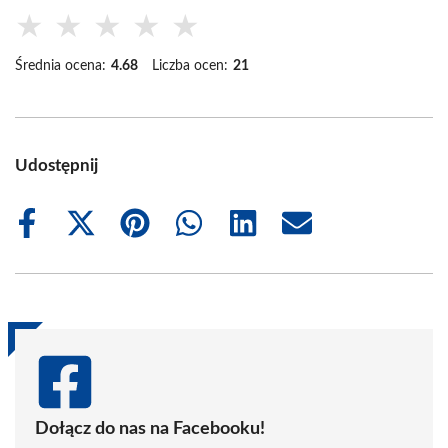
★
★
★
★
★
Średnia ocena:
4.68
Liczba ocen:
21
Udostępnij
Share
Share
Share
Share
Share
Share
on
on
on
on
on
on
Facebook
X
Pinterest
WhatsApp
LinkedIn
Email
(Twitter)
Dołącz do nas na Facebooku!