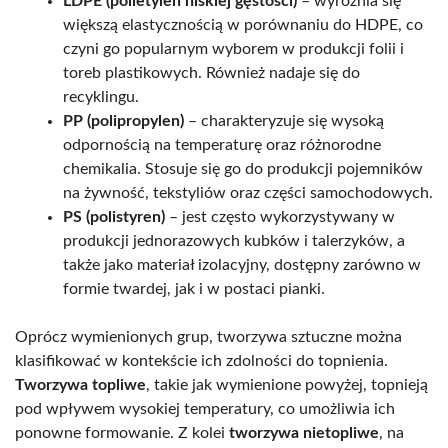
LDPE (polietylen niskiej gęstości)
– wyróżnia się
większą elastycznością w porównaniu do HDPE, co
czyni go popularnym wyborem w produkcji folii i
toreb plastikowych. Również nadaje się do
recyklingu.
PP (polipropylen)
– charakteryzuje się wysoką
odpornością na temperaturę oraz różnorodne
chemikalia. Stosuje się go do produkcji pojemników
na żywność, tekstyliów oraz części samochodowych.
PS (polistyren)
– jest często wykorzystywany w
produkcji jednorazowych kubków i talerzyków, a
także jako materiał izolacyjny, dostępny zarówno w
formie twardej, jak i w postaci pianki.
Oprócz wymienionych grup, tworzywa sztuczne można
klasifikować w kontekście ich zdolności do topnienia.
Tworzywa topliwe
, takie jak wymienione powyżej, topnieją
pod wpływem wysokiej temperatury, co umożliwia ich
ponowne formowanie. Z kolei
tworzywa nietopliwe
, na