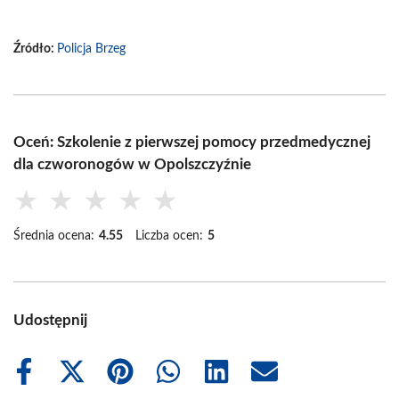
Źródło:
Policja Brzeg
Oceń: Szkolenie z pierwszej pomocy przedmedycznej
dla czworonogów w Opolszczyźnie
★
★
★
★
★
Średnia ocena:
4.55
Liczba ocen:
5
Udostępnij
Share
Share
Share
Share
Share
Share
on
on
on
on
on
on