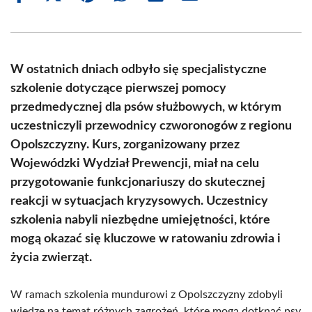
on
on
on
on
on
on
Facebook
X
Pinterest
WhatsApp
LinkedIn
Email
(Twitter)
W ostatnich dniach odbyło się specjalistyczne
szkolenie dotyczące pierwszej pomocy
przedmedycznej dla psów służbowych, w którym
uczestniczyli przewodnicy czworonogów z regionu
Opolszczyzny. Kurs, zorganizowany przez
Wojewódzki Wydział Prewencji, miał na celu
przygotowanie funkcjonariuszy do skutecznej
reakcji w sytuacjach kryzysowych. Uczestnicy
szkolenia nabyli niezbędne umiejętności, które
mogą okazać się kluczowe w ratowaniu zdrowia i
życia zwierząt.
W ramach szkolenia mundurowi z Opolszczyzny zdobyli
wiedzę na temat różnych zagrożeń, które mogą dotknąć psy