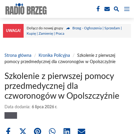
Przejdź
M
do
treści
Dołącz do nowej grupy
Brzeg - Ogłoszenia | Sprzedam |
UWAGA!
Kupię | Zamienię | Praca
Strona główna
/
Kronika Policyjna
/
Szkolenie z pierwszej
pomocy przedmedycznej dla czworonogów w Opolszczyźnie
Szkolenie z pierwszej pomocy
przedmedycznej dla
czworonogów w Opolszczyźnie
Data dodania:
6 lipca 2026 r.
Share
Share
Share
Share
Share
Share