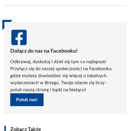
Facebook
X
Pinterest
WhatsApp
LinkedIn
Email
(Twitter)
Dołącz do nas na Facebooku!
Odkrywaj, dyskutuj i dziel się tym co najlepsze!
Przyłącz się do naszej społeczności na Facebooku,
gdzie możesz dowiedzieć się więcej o lokalnych
wydarzeniach w Brzegu. Twoje zdanie się liczy -
polub naszą stronę i bądź na bieżąco!
Polub nas!
Zobacz Także