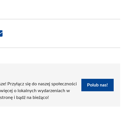
Share
on
Email
sze! Przyłącz się do naszej społeczności
Polub nas!
 więcej o lokalnych wydarzeniach w
 stronę i bądź na bieżąco!