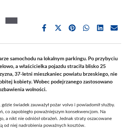
Share
Share
Share
Share
Share
Share
on
on
on
on
on
on
Facebook
X
Pinterest
WhatsApp
LinkedIn
Email
(Twitter)
żarze samochodu na lokalnym parkingu. Po przybyciu
lowo, a właścicielka pojazdu straciła blisko 25
zyzna, 37-letni mieszkaniec powiatu brzeskiego, nie
u pobitej kobiety. Wobec podejrzanego zastosowano
pozbawienia wolności.
 gdzie świadek zauważył pożar volvo i powiadomił służby.
gień, co zapobiegło poważniejszym konsekwencjom. Na
go, a nikt nie odniósł obrażeń. Jednak straty oszacowane
ają od niej nadrobienia poważnych kosztów.