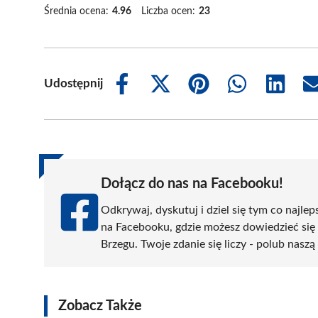
Średnia ocena:
4.96
Liczba ocen:
23
Udostępnij
Share
Share
Share
Share
Share
on
on
on
on
on
Facebook
X
Pinterest
WhatsApp
LinkedIn
(Twitter)
Dołącz do nas na Facebooku!
Odkrywaj, dyskutuj i dziel się tym co najlep
na Facebooku, gdzie możesz dowiedzieć się
Brzegu. Twoje zdanie się liczy - polub naszą
Zobacz Także