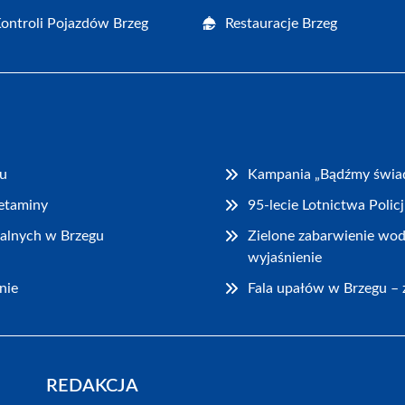
Kontroli Pojazdów Brzeg
Restauracje Brzeg
gu
Kampania „Bądźmy świad
fetaminy
95-lecie Lotnictwa Poli
lialnych w Brzegu
Zielone zabarwienie wod
wyjaśnienie
nie
Fala upałów w Brzegu – z
REDAKCJA