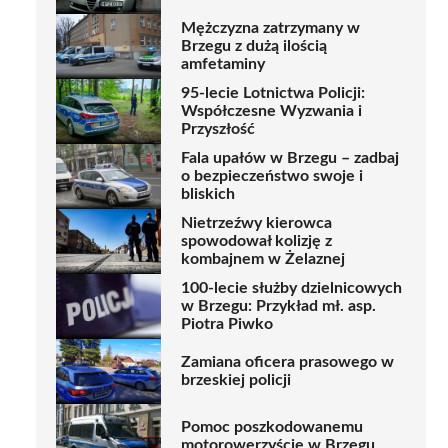
Mężczyzna zatrzymany w
Brzegu z dużą ilością
amfetaminy
95-lecie Lotnictwa Policji:
Współczesne Wyzwania i
Przyszłość
Fala upałów w Brzegu – zadbaj
o bezpieczeństwo swoje i
bliskich
Nietrzeźwy kierowca
spowodował kolizję z
kombajnem w Żelaznej
100-lecie służby dzielnicowych
w Brzegu: Przykład mł. asp.
Piotra Piwko
Zamiana oficera prasowego w
brzeskiej policji
Pomoc poszkodowanemu
motorowerzyście w Brzegu