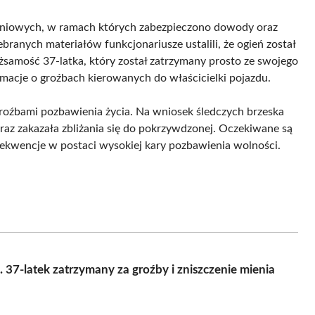
dzeniowych, w ramach których zabezpieczono dowody oraz
anych materiałów funkcjonariusze ustalili, że ogień został
samość 37-latka, który został zatrzymany prosto ze swojego
rmacje o groźbach kierowanych do właścicielki pojazdu.
groźbami pozbawienia życia. Na wniosek śledczych brzeska
raz zakazała zbliżania się do pokrzywdzonej. Oczekiwane są
sekwencje w postaci wysokiej kary pozbawienia wolności.
7-latek zatrzymany za groźby i zniszczenie mienia