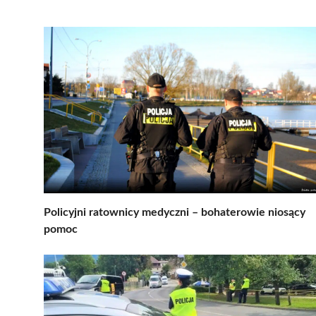
Policyjni ratownicy medyczni – bohaterowie niosący
pomoc