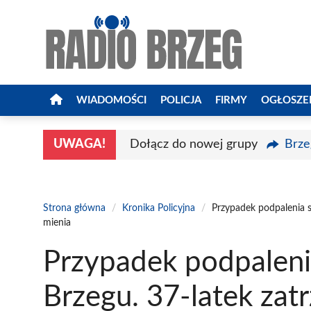
Przejdź
do
treści
WIADOMOŚCI
POLICJA
FIRMY
OGŁOSZE
UWAGA!
Dołącz do nowej grupy
Brze
Strona główna
/
Kronika Policyjna
/
Przypadek podpalenia s
mienia
Przypadek podpalen
Brzegu. 37-latek zat