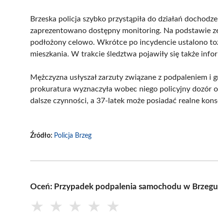
Brzeska policja szybko przystąpiła do działań docho
zaprezentowano dostępny monitoring. Na podstawie zebr
podłożony celowo. Wkrótce po incydencie ustalono toż
mieszkania. W trakcie śledztwa pojawiły się także info
Mężczyzna usłyszał zarzuty związane z podpaleniem i 
prokuratura wyznaczyła wobec niego policyjny dozór o
dalsze czynności, a 37-latek może posiadać realne kon
Źródło:
Policja Brzeg
Oceń: Przypadek podpalenia samochodu w Brzegu. 3
★
★
★
★
★