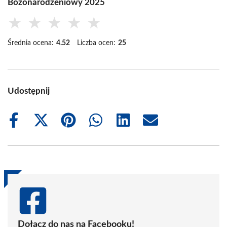
Bożonarodzeniowy 2025
★
★
★
★
★
Średnia ocena:
4.52
Liczba ocen:
25
Udostępnij
Share
Share
Share
Share
Share
Share
on
on
on
on
on
on
Facebook
X
Pinterest
WhatsApp
LinkedIn
Email
(Twitter)
Dołącz do nas na Facebooku!