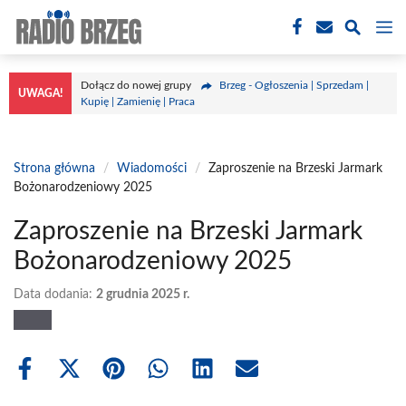
Przejdź
M
do
treści
Dołącz do nowej grupy
Brzeg - Ogłoszenia | Sprzedam |
UWAGA!
Kupię | Zamienię | Praca
Strona główna
/
Wiadomości
/
Zaproszenie na Brzeski Jarmark
Bożonarodzeniowy 2025
Zaproszenie na Brzeski Jarmark
Bożonarodzeniowy 2025
Data dodania:
2 grudnia 2025 r.
Share
Share
Share
Share
Share
Share
on
on
on
on
on
on
Facebook
X
Pinterest
WhatsApp
LinkedIn
Email