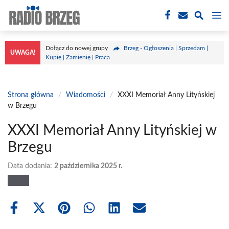
Przejdź
M
do
treści
Dołącz do nowej grupy
Brzeg - Ogłoszenia | Sprzedam |
UWAGA!
Kupię | Zamienię | Praca
Strona główna
/
Wiadomości
/
XXXI Memoriał Anny Lityńskiej
w Brzegu
XXXI Memoriał Anny Lityńskiej w
Brzegu
Data dodania:
2 października 2025 r.
Share
Share
Share
Share
Share
Share
on
on
on
on
on
on
Facebook
X
Pinterest
WhatsApp
LinkedIn
Email