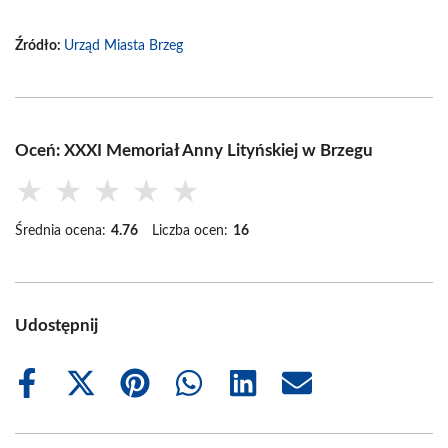
Źródło:
Urząd Miasta Brzeg
Oceń: XXXI Memoriał Anny Lityńskiej w Brzegu
★
★
★
★
★
Średnia ocena:
4.76
Liczba ocen:
16
Udostępnij
Share
Share
Share
Share
Share
Share
on
on
on
on
on
on
Facebook
X
Pinterest
WhatsApp
LinkedIn
Email
(Twitter)