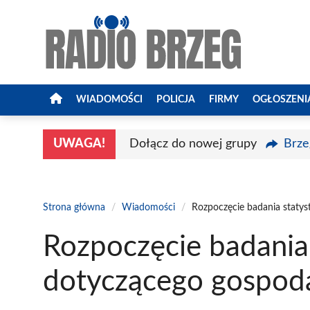
Przejdź
do
treści
WIADOMOŚCI
POLICJA
FIRMY
OGŁOSZENI
UWAGA!
Dołącz do nowej grupy
Brze
Strona główna
/
Wiadomości
/
Rozpoczęcie badania staty
Rozpoczęcie badania
dotyczącego gospoda