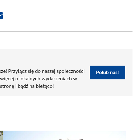
Share
on
Email
sze! Przyłącz się do naszej społeczności
Polub nas!
 więcej o lokalnych wydarzeniach w
 stronę i bądź na bieżąco!