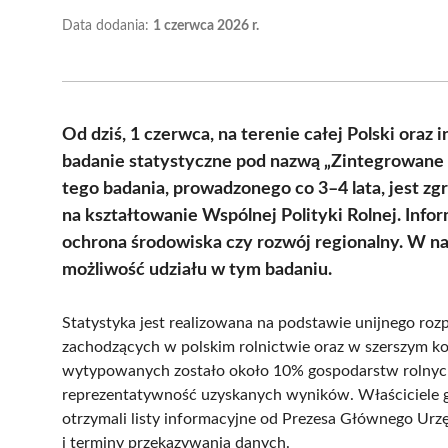
Data dodania:
1 czerwca 2026 r.
Od dziś, 1 czerwca, na terenie całej Polski oraz 
badanie statystyczne pod nazwą „Zintegrowane 
tego badania, prowadzonego co 3–4 lata, jest z
na kształtowanie Wspólnej Polityki Rolnej. Info
ochrona środowiska czy rozwój regionalny. W n
możliwość udziału w tym badaniu.
Statystyka jest realizowana na podstawie unijnego roz
zachodzących w polskim rolnictwie oraz w szerszym kont
wytypowanych zostało około 10% gospodarstw rolnych
reprezentatywność uzyskanych wyników. Właściciele g
otrzymali listy informacyjne od Prezesa Głównego Urz
i terminy przekazywania danych.