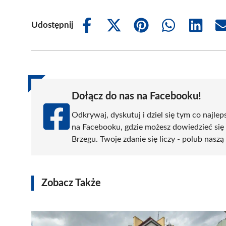
Udostępnij
Share
Share
Share
Share
Share
on
on
on
on
on
Facebook
X
Pinterest
WhatsApp
LinkedIn
(Twitter)
Dołącz do nas na Facebooku!
Odkrywaj, dyskutuj i dziel się tym co najlep
na Facebooku, gdzie możesz dowiedzieć się
Brzegu. Twoje zdanie się liczy - polub naszą
Zobacz Także