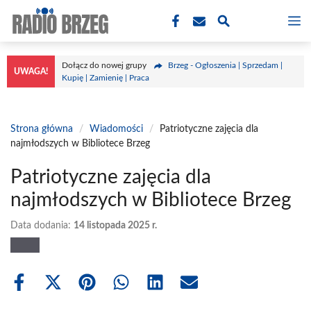
Przejdź
M
do
treści
Dołącz do nowej grupy
Brzeg - Ogłoszenia | Sprzedam |
UWAGA!
Kupię | Zamienię | Praca
Strona główna
/
Wiadomości
/
Patriotyczne zajęcia dla
najmłodszych w Bibliotece Brzeg
Patriotyczne zajęcia dla
najmłodszych w Bibliotece Brzeg
Data dodania:
14 listopada 2025 r.
Share
Share
Share
Share
Share
Share
on
on
on
on
on
on
Facebook
X
Pinterest
WhatsApp
LinkedIn
Email