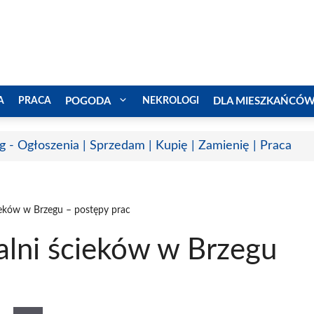
A
PRACA
POGODA
NEKROLOGI
DLA MIESZKAŃCÓ
g - Ogłoszenia | Sprzedam | Kupię | Zamienię | Praca
eków w Brzegu – postępy prac
lni ścieków w Brzegu