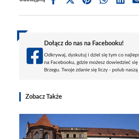
Share
Share
Share
Share
Share
on
on
on
on
on
Facebook
X
Pinterest
WhatsApp
LinkedIn
(Twitter)
Dołącz do nas na Facebooku!
Odkrywaj, dyskutuj i dziel się tym co najlep
na Facebooku, gdzie możesz dowiedzieć się
Brzegu. Twoje zdanie się liczy - polub naszą
Zobacz Także