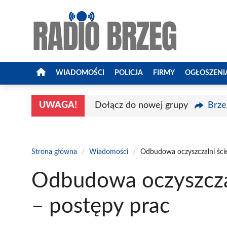
Przejdź
do
treści
WIADOMOŚCI
POLICJA
FIRMY
OGŁOSZENI
UWAGA!
Dołącz do nowej grupy
Brze
Strona główna
/
Wiadomości
/
Odbudowa oczyszczalni ści
Odbudowa oczyszcza
– postępy prac