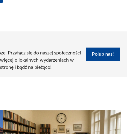
Share
on
Email
sze! Przyłącz się do naszej społeczności
Polub nas!
 więcej o lokalnych wydarzeniach w
 stronę i bądź na bieżąco!