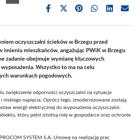
Share
Share
Share
Share
Share
Share
on
on
on
on
on
on
Facebook
X
Pinterest
WhatsApp
LinkedIn
Email
(Twitter)
eniem oczyszczalni ścieków w Brzegu przed
w imieniu mieszkańców, angażując PWiK w Brzegu
wane zadanie obejmuje wymianę kluczowych
 wyposażenia. Wszystko to ma na celu
dnych warunkach pogodowych.
lu zwiększenie odporności oczyszczalni na sytuacje
 i niskiego napięcia. Oprócz tego, zmodernizowane zostają
ostaw energii elektrycznej do wyposażenia oczyszczalni.
obiektu, który pełni istotną rolę w gospodarce oraz ochronie
ma PROCOM SYSTEM S.A. Umowę na realizację prac