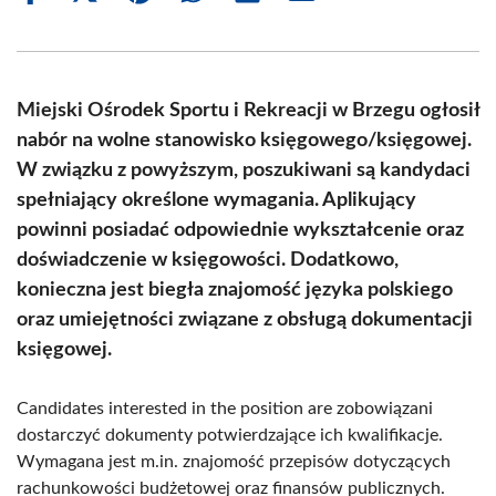
on
on
on
on
on
on
Facebook
X
Pinterest
WhatsApp
LinkedIn
Email
(Twitter)
Miejski Ośrodek Sportu i Rekreacji w Brzegu ogłosił
nabór na wolne stanowisko księgowego/księgowej.
W związku z powyższym, poszukiwani są kandydaci
spełniający określone wymagania. Aplikujący
powinni posiadać odpowiednie wykształcenie oraz
doświadczenie w księgowości. Dodatkowo,
konieczna jest biegła znajomość języka polskiego
oraz umiejętności związane z obsługą dokumentacji
księgowej.
Candidates interested in the position are zobowiązani
dostarczyć dokumenty potwierdzające ich kwalifikacje.
Wymagana jest m.in. znajomość przepisów dotyczących
rachunkowości budżetowej oraz finansów publicznych.