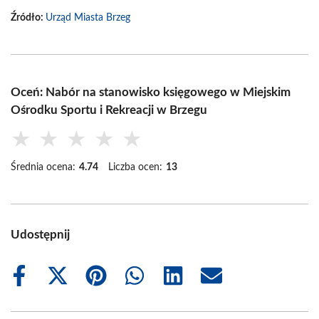
Źródło:
Urząd Miasta Brzeg
Oceń: Nabór na stanowisko księgowego w Miejskim
Ośrodku Sportu i Rekreacji w Brzegu
★
★
★
★
★
Średnia ocena:
4.74
Liczba ocen:
13
Udostępnij
Share
Share
Share
Share
Share
Share
on
on
on
on
on
on
Facebook
X
Pinterest
WhatsApp
LinkedIn
Email
(Twitter)