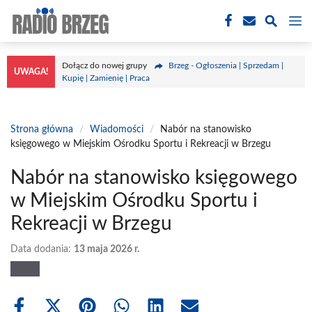
Przejdź
M
do
treści
Dołącz do nowej grupy
Brzeg - Ogłoszenia | Sprzedam |
UWAGA!
Kupię | Zamienię | Praca
Strona główna
/
Wiadomości
/
Nabór na stanowisko
księgowego w Miejskim Ośrodku Sportu i Rekreacji w Brzegu
Nabór na stanowisko księgowego
w Miejskim Ośrodku Sportu i
Rekreacji w Brzegu
Data dodania:
13 maja 2026 r.
Share
Share
Share
Share
Share
Share