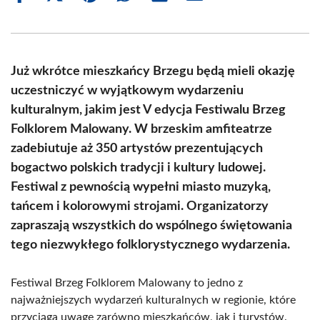
on
on
on
on
on
on
Facebook
X
Pinterest
WhatsApp
LinkedIn
Email
(Twitter)
Już wkrótce mieszkańcy Brzegu będą mieli okazję
uczestniczyć w wyjątkowym wydarzeniu
kulturalnym, jakim jest V edycja Festiwalu Brzeg
Folklorem Malowany. W brzeskim amfiteatrze
zadebiutuje aż 350 artystów prezentujących
bogactwo polskich tradycji i kultury ludowej.
Festiwal z pewnością wypełni miasto muzyką,
tańcem i kolorowymi strojami. Organizatorzy
zapraszają wszystkich do wspólnego świętowania
tego niezwykłego folklorystycznego wydarzenia.
Festiwal Brzeg Folklorem Malowany to jedno z
najważniejszych wydarzeń kulturalnych w regionie, które
przyciąga uwagę zarówno mieszkańców, jak i turystów.