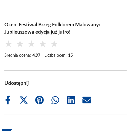
Oceń: Festiwal Brzeg Folklorem Malowany:
Jubileuszowa edycja już jutro!
★
★
★
★
★
Średnia ocena:
4.97
Liczba ocen:
15
Udostępnij
Share
Share
Share
Share
Share
Share
on
on
on
on
on
on
Facebook
X
Pinterest
WhatsApp
LinkedIn
Email
(Twitter)