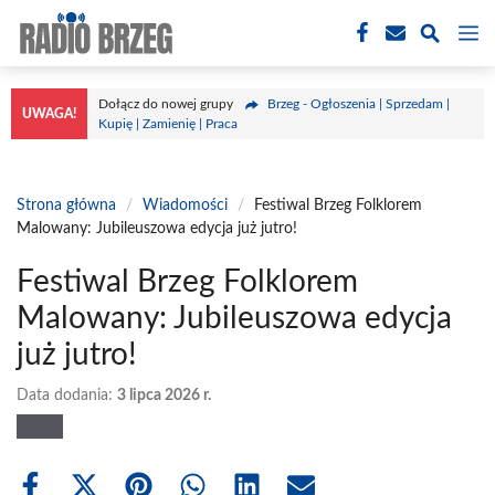
Przejdź
M
do
treści
Dołącz do nowej grupy
Brzeg - Ogłoszenia | Sprzedam |
UWAGA!
Kupię | Zamienię | Praca
Strona główna
/
Wiadomości
/
Festiwal Brzeg Folklorem
Malowany: Jubileuszowa edycja już jutro!
Festiwal Brzeg Folklorem
Malowany: Jubileuszowa edycja
już jutro!
Data dodania:
3 lipca 2026 r.
Share
Share
Share
Share
Share
Share