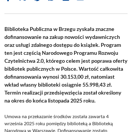
on
on
on
on
on
on
Facebook
X
Pinterest
WhatsApp
LinkedIn
Email
(Twitter)
Biblioteka Publiczna w Brzegu zyskała znaczne
dofinansowanie na zakup nowości wydawniczych
oraz usługi zdalnego dostępu do książek. Program
ten jest częścią Narodowego Programu Rozwoju
Czytelnictwa 2.0, którego celem jest poprawa oferty
bibliotek publicznych w Polsce. Wartość całkowita
dofinansowania wynosi 30.153,00 zł, natomiast
wkład własny biblioteki osiągnie 55.998,43 zł.
Termin realizacji przedsięwzięcia został określony
na okres do końca listopada 2025 roku.
Umowa na przekazanie środków została zawarta 4
września 2025 roku pomiędzy biblioteką a Biblioteką
Narodową w Warszawie. Dofinansowanie zostało