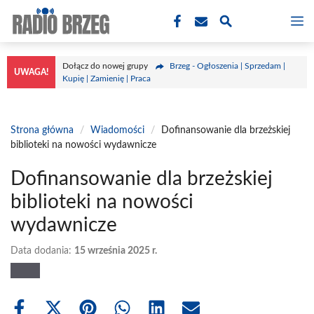
Przejdź
M
do
treści
Dołącz do nowej grupy
Brzeg - Ogłoszenia | Sprzedam |
UWAGA!
Kupię | Zamienię | Praca
Strona główna
/
Wiadomości
/
Dofinansowanie dla brzeżskiej
biblioteki na nowości wydawnicze
Dofinansowanie dla brzeżskiej
biblioteki na nowości
wydawnicze
Data dodania:
15 września 2025 r.
Share
Share
Share
Share
Share
Share