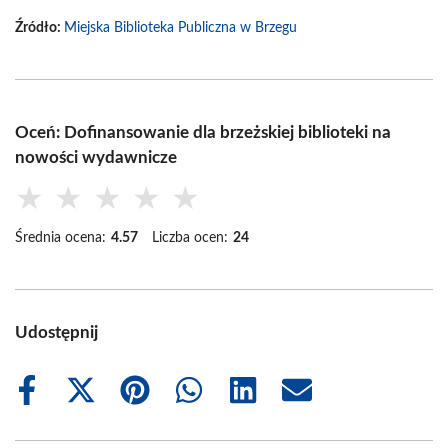
Źródło:
Miejska Biblioteka Publiczna w Brzegu
Oceń: Dofinansowanie dla brzeżskiej biblioteki na
nowości wydawnicze
★
★
★
★
★
Średnia ocena:
4.57
Liczba ocen:
24
Udostępnij
Share
Share
Share
Share
Share
Share
on
on
on
on
on
on
Facebook
X
Pinterest
WhatsApp
LinkedIn
Email
(Twitter)