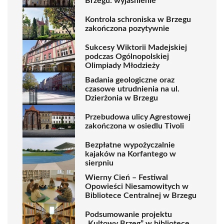
Brzegu: wyjaśnienie
Kontrola schroniska w Brzegu
zakończona pozytywnie
Sukcesy Wiktorii Madejskiej
podczas Ogólnopolskiej
Olimpiady Młodzieży
Badania geologiczne oraz
czasowe utrudnienia na ul.
Dzierżonia w Brzegu
Przebudowa ulicy Agrestowej
zakończona w osiedlu Tivoli
Bezpłatne wypożyczalnie
kajaków na Korfantego w
sierpniu
Wierny Cień – Festiwal
Opowieści Niesamowitych w
Bibliotece Centralnej w Brzegu
Podsumowanie projektu
„Kultowy Brzeg” w bibliotece