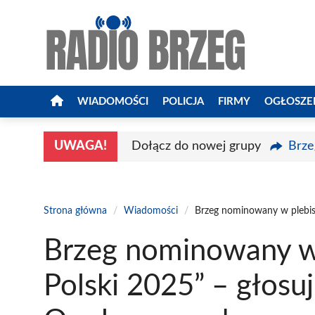
Przejdź
do
treści
WIADOMOŚCI
POLICJA
FIRMY
OGŁOSZE
UWAGA!
Dołącz do nowej grupy
Brze
Strona główna
/
Wiadomości
/
Brzeg nominowany w plebisc
Brzeg nominowany w 
Polski 2025” – głosu