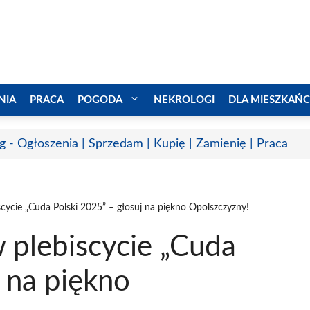
NIA
PRACA
POGODA
NEKROLOGI
DLA MIESZKAŃ
g - Ogłoszenia | Sprzedam | Kupię | Zamienię | Praca
ycie „Cuda Polski 2025” – głosuj na piękno Opolszczyzny!
plebiscycie „Cuda
j na piękno