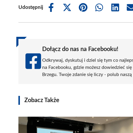
Udostępnij
Share
Share
Share
Share
Share
on
on
on
on
on
Facebook
X
Pinterest
WhatsApp
LinkedIn
(Twitter)
Dołącz do nas na Facebooku!
Odkrywaj, dyskutuj i dziel się tym co najlep
na Facebooku, gdzie możesz dowiedzieć się
Brzegu. Twoje zdanie się liczy - polub naszą
Zobacz Także