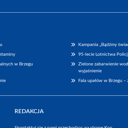
gu
Kampania „Bądźmy świad
fetaminy
95-lecie Lotnictwa Poli
lialnych w Brzegu
Zielone zabarwienie wod
wyjaśnienie
nie
Fala upałów w Brzegu – z
REDAKCJA
Skontaktuj się z nami przechodząc na stronę
Kon