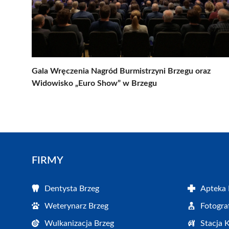
Gala Wręczenia Nagród Burmistrzyni Brzegu oraz
Widowisko „Euro Show” w Brzegu
FIRMY
Dentysta Brzeg
Apteka 
Weterynarz Brzeg
Fotogra
Wulkanizacja Brzeg
Stacja 