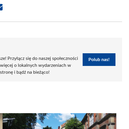
Share
on
Email
sze! Przyłącz się do naszej społeczności
Polub nas!
 więcej o lokalnych wydarzeniach w
 stronę i bądź na bieżąco!